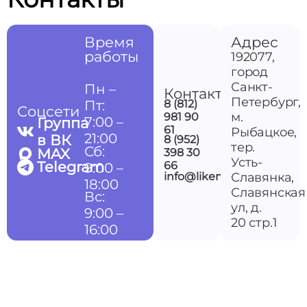
Время
Адрес
работы
192077,
город
Санкт-
Пн –
Контакты
Петербург,
Пт:
8 (812)
Соцсети
м.
981 90
7:00 –
Группа
61
Рыбацкое,
21:00
в ВК
8 (952)
тер.
Сб:
MAX
398 30
Усть-
Telegram
66
9:00 –
info@likemedspb.ru
Славянка,
18:00
Славянская
Вс:
ул, д.
9:00 –
20 стр.1
16:00