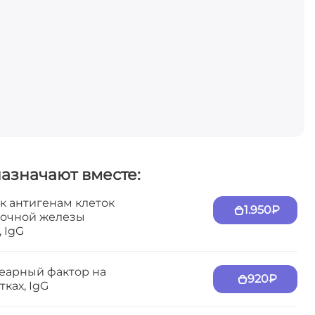
назначают вместе:
к антигенам клеток
1.950₽
очной железы
, IgG
еарный фактор на
920₽
тках, IgG