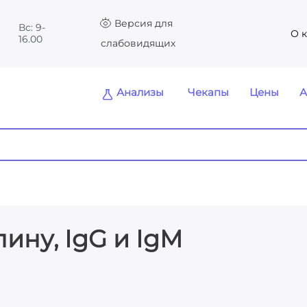
Версия для
Вс: 9-
О 
16.00
слабовидящих
Анализы
Чекапы
Цены
А
ину, IgG и IgM