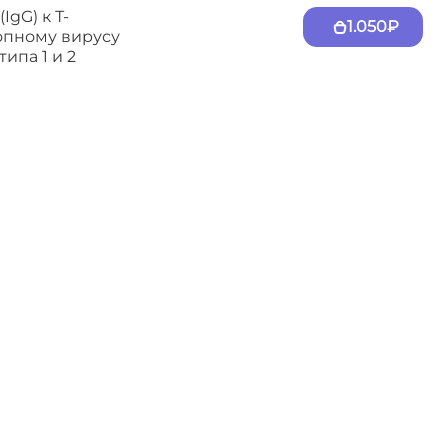
IgG) к Т-
1.050₽
пному вирусу
типа 1 и 2