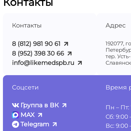
Контакты
Контакты
Адрес
8 (812) 981 90 61
192077, г
Петербур
8 (952) 398 30 66
тер. Усть
info@likemedspb.ru
Славянска
Соцсети
Время 
Группа в ВК
Пн – Пт: 
MAX
Сб: 9:00 
Telegram
Вс: 9:00 