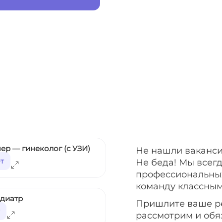
ер — гинеколог (с УЗИ)
Не нашли ваканси
ет
Не беда! Мы всег
профессиональных
команду классным
едиатр
Пришлите ваше р
рассмотрим и обя