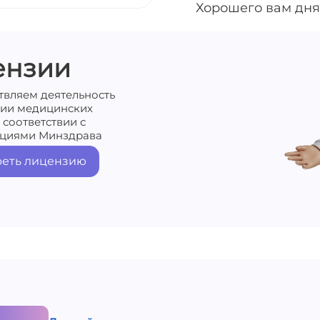
Хорошего вам дня
ензии
твляем деятельность
нии медицинских
 соответствии с
циями Минздрава
еть лицензию