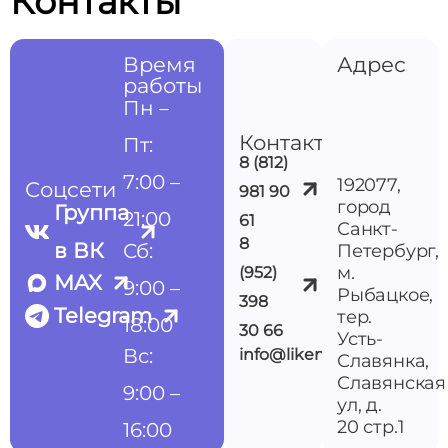
Контакты
Время
Адрес
работы
Пн –
Контакты
Пт:
8 (812)
7:00 –
192077,
Соцсети
981 90
город
Группа
21:00
61
Санкт-
8
в ВК
Сб:
Петербург,
м.
(952)
MAX
9:00 –
Рыбацкое,
398
Telegram
тер.
18:00
30 66
Усть-
Вс:
info@likemedspb.ru
Славянка,
Славянская
9:00 –
ул, д.
20 стр.1
16:00