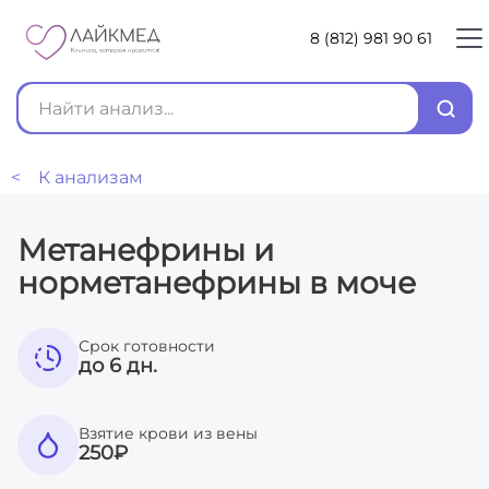
8 (812) 981 90 61
< К анализам
Метанефрины и
норметанефрины в моче
Срок готовности
до 6 дн.
Взятие крови из вены
250
₽