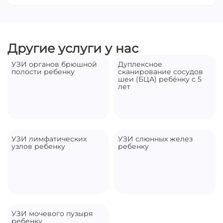
обследования.
Нет, достаточно открытого доступа к области
исследования.
Другие услуги у нас
УЗИ органов брюшной
Дуплексное
полости ребенку
сканирование сосудов
шеи (БЦА) ребёнку с 5
лет
УЗИ лимфатических
УЗИ слюнных желез
узлов ребенку
ребенку
УЗИ мочевого пузыря
ребенку