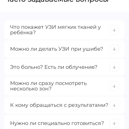
Что покажет УЗИ мягких тканей у
ребёнка?
Кисты, гематомы, липомы, воспаления,
инородные тела.
Можно ли делать УЗИ при ушибе?
Да, метод помогает оценить степень
повреждения.
Это больно? Есть ли облучение?
Нет. УЗИ абсолютно безболезненно и
Можно ли сразу посмотреть
безопасно для всех возрастов.
несколько зон?
Стандартно проводится исследование
одной зоны. При необходимости врач
К кому обращаться с результатами?
порекомендует расширить объём.
В зависимости от находки — к хирургу,
терапевту, травматологу или онкологу. Врач
Нужно ли специально готовиться?
УЗИ напишет о рекомендации в протоколе