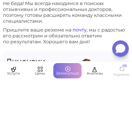
Не беда! Мы всегда находимся в поисках
отзывчивых и профессиональных докторов,
поэтому готовы расширять команду классными
специалистами.
Пришлите ваше резюме на
почту
, мы с радостью
его рассмотрим и обязательно ответим
по результатам. Хорошего вам дня!
Лицензии
0
Мы осуществляем
Записаться
Услуги
Цены
Анализы
Корзина
деятельность
на основании
медицинских
лицензий
в соответствии с
рекомендациями
Минздрава
Посмотреть
лицензию