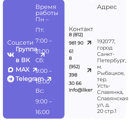
Время
Адрес
работы
Пн –
Контакты
Пт:
8 (812)
7:00 –
192077,
Соцсети
981 90
город
Группа
21:00
61
Санкт-
8
в ВК
Сб:
Петербург,
м.
(952)
MAX
9:00 –
Рыбацкое,
398
Telegram
тер.
18:00
30 66
Усть-
Вс:
info@likemedspb.ru
Славянка,
Славянская
9:00 –
ул, д.
20 стр.1
16:00