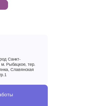
род Санкт-
 м. Рыбацкое, тер.
янка, Славянская
тр.1
аботы