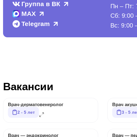
Группа в ВК
Пн – Пт: 
MAX
Сб: 9:00 
Telegram
Вс: 9:00 
Вакансии
Врач-дерматовенеролог
Врач акуше
2 - 5 лет
3 - 5 л
Врач — эндокринолог
Врач — пе