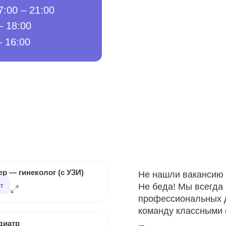
7:00 – 21:00
– 18:00
– 16:00
р — гинеколог (с УЗИ)
Не нашли вакансию 
ет
Не беда! Мы всегда
профессиональных д
команду классными 
диатр