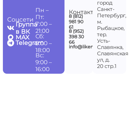
город
Санкт-
Пн –
Контакты
Петербург,
Пт:
8 (812)
Соцсети
м.
981 90
7:00 –
Группа
61
Рыбацкое,
21:00
в ВК
8 (952)
тер.
Сб:
MAX
398 30
Усть-
Telegram
66
9:00 –
info@likemedspb.ru
Славянка,
18:00
Славянская
Вс:
ул, д.
9:00 –
20 стр.1
16:00