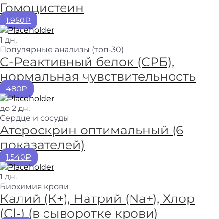
Гомоцистеин
1.950₽
1 дн.
Популярные анализы (топ-30)
C-Реактивный белок (СРБ),
нормальная чувствительность
480₽
до 2 дн.
Сердце и сосуды
Атероскрин оптимальный (6
показателей)
1.540₽
1 дн.
Биохимия крови
Калий (К+), Натрий (Na+), Хлор
(Сl-) (в сыворотке крови)