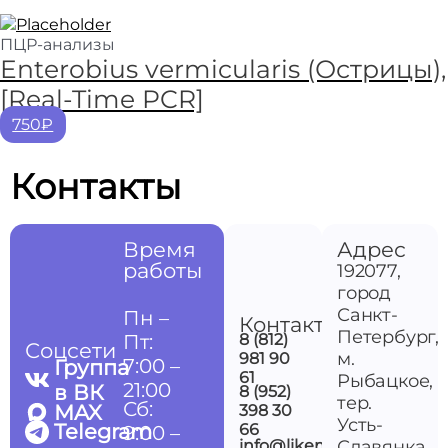
ПЦР-анализы
Enterobius vermicularis (Острицы),
[Real-Time PCR]
750₽
Контакты
Время
Адрес
работы
192077,
город
Санкт-
Пн –
Контакты
Петербург,
Пт:
8 (812)
Соцсети
м.
981 90
7:00 –
Группа
61
Рыбацкое,
21:00
в ВК
8 (952)
тер.
Сб:
MAX
398 30
Усть-
Telegram
66
9:00 –
info@likemedspb.ru
Славянка,