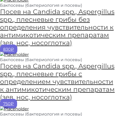
Бакпосевы (бактериология и посевы)
Посев на Candida spp., Aspergillus
spp., плесневые грибы без
определения чувствительности к
антимикотическим препаратам
(зев, нос, носоглотка)
830₽
Бакпосевы (бактериология и посевы)
Посев на Candida spp., Aspergillus
spp., плесневые грибы с
определением чувствительности
к антимикотическим препаратам
(зев, нос, носоглотка)
750₽
Бакпосевы (бактериология и посевы)