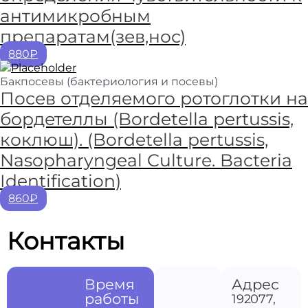
антимикробным
препаратам(зев,нос)
880₽
Бакпосевы (бактериология и посевы)
Посев отделяемого ротоглотки на
бордетеллы (Bordetella pertussis,
коклюш). (Bordetella pertussis,
Nasopharyngeal Culture. Bacteria
Identification)
860₽
Контакты
Время
Адрес
работы
192077,