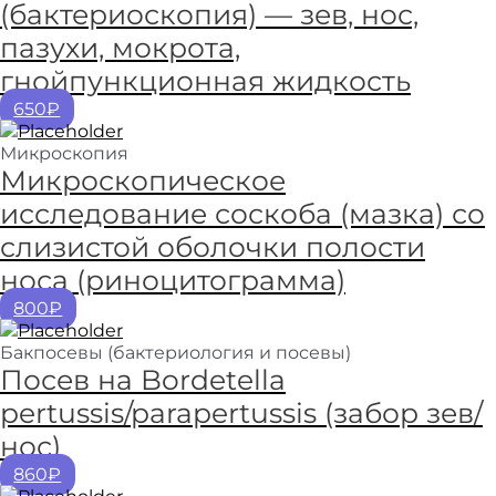
(бактериоскопия) — зев, нос,
пазухи, мокрота,
гнойпункционная жидкость
650₽
Микроскопия
Микроскопическое
исследование соскоба (мазка) со
слизистой оболочки полости
носа (риноцитограмма)
800₽
Бакпосевы (бактериология и посевы)
Посев на Bordetella
pertussis/parapertussis (забор зев/
нос)
860₽