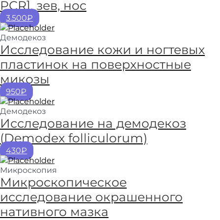
PCR], зев, нос
3.500₽
Демодекоз
Исследование кожи и ногтевых
пластинок на поверхностные
микозы
950₽
Демодекоз
Исследование на демодекоз
(Demodex folliculorum)
430₽
Микроскопия
Микроскопическое
исследование окрашенного
нативного мазка