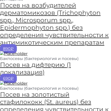
Посев на возбудителей
дерматомикозов (Trichophyton
spp., Microsporum spp.,
Epidermophyton spp.) без
определения чувствительности к
антимикотическим препаратам
890₽
Бакпосевы (бактериология и посевы)
Посев на дифтерию (1
локализация)
690₽
Бакпосевы (бактериология и посевы)
Посев на золотистый
стафилококк (St. aureus) без
определения чувствительности к