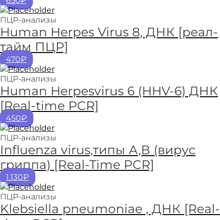
650₽
ПЦР-анализы
Human Herpes Virus 8, ДНК [реал-
тайм ПЦР]
470₽
ПЦР-анализы
Human Herpesvirus 6 (HHV-6) ДНК
[Real-time PCR]
450₽
ПЦР-анализы
Influenza virus,типы А,В (вирус
гриппа) [Real-Time PCR]
1.130₽
ПЦР-анализы
Klebsiella pneumoniae , ДНК [Real-