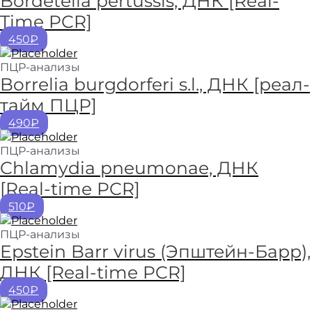
Bordetella pertussis, ДНК [Real-
Time PCR]
450₽
ПЦР-анализы
Borrelia burgdorferi s.l., ДНК [реал-
тайм ПЦР]
490₽
ПЦР-анализы
Chlamydia pneumonae, ДНК
[Real-time PCR]
510₽
ПЦР-анализы
Epstein Barr virus (Эпштейн-Барр),
ДНК [Real-time PCR]
450₽