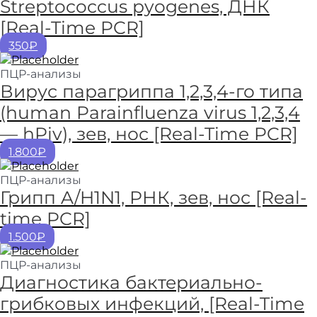
Streptococcus pyogenes, ДНК
[Real-Time PCR]
350₽
ПЦР-анализы
Вирус парагриппа 1,2,3,4-го типа
(human Parainfluenza virus 1,2,3,4
— hPiv), зев, нос [Real-Time PCR]
1.800₽
ПЦР-анализы
Грипп A/H1N1, РНК, зев, нос [Real-
time PCR]
1.500₽
ПЦР-анализы
Диагностика бактериально-
грибковых инфекций, [Real-Time