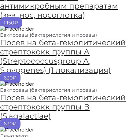
антимикробным препаратам
(зев, нос, носоглотка)
1.150₽
Бакпосевы (бактериология и посевы)
Посев на бета-гемолитический
стрептококк группы А
(Streptococcusgroup A,
S.pyogenes) (1 локализация)
630₽
Бакпосевы (бактериология и посевы)
Посев на бета-гемолитический
стрептококк группы В
(S.agalactiae)
630₽
Демодекоз