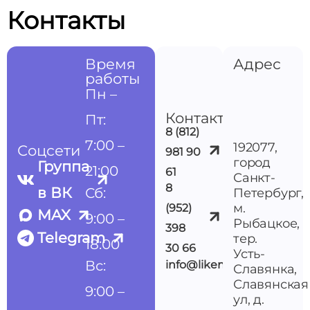
Контакты
Время
Адрес
работы
Пн –
Контакты
Пт:
8 (812)
7:00 –
192077,
Соцсети
981 90
город
Группа
21:00
61
Санкт-
8
в ВК
Сб:
Петербург,
м.
(952)
MAX
9:00 –
Рыбацкое,
398
Telegram
тер.
18:00
30 66
Усть-
Вс:
info@likemedspb.ru
Славянка,
Славянская
9:00 –
ул, д.