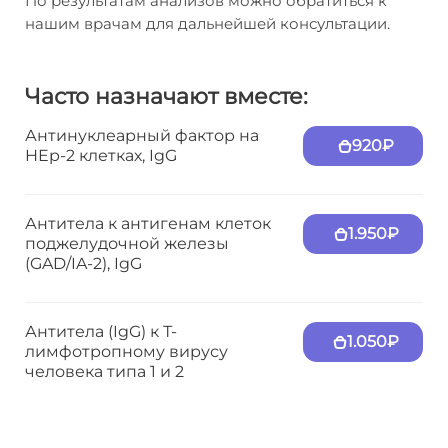
По результатам анализов можно обратиться к
нашим врачам для дальнейшей консультации.
Часто назначают вместе:
Антинуклеарный фактор на
920₽
HEp-2 клетках, IgG
Антитела к антигенам клеток
1.950₽
поджелудочной железы
(GAD/IA-2), IgG
Антитела (IgG) к Т-
1.050₽
лимфотропному вирусу
человека типа 1 и 2