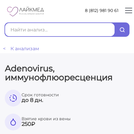
8 (812) 981 90 61
< К анализам
Adenovirus,
иммунофлюоресценция
Срок готовности
до 8 дн.
Взятие крови из вены
250
₽