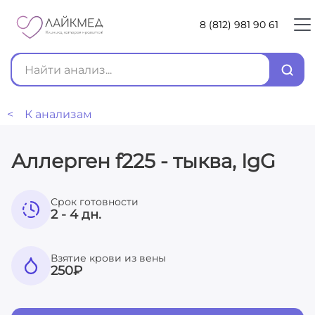
8 (812) 981 90 61
< К анализам
Аллерген f225 - тыква, IgG
Срок готовности
2 - 4 дн.
Взятие крови из вены
250
₽