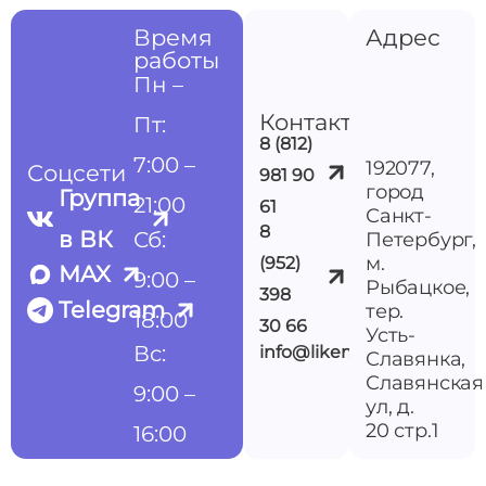
Время
Адрес
работы
Пн –
Контакты
Пт:
8 (812)
7:00 –
192077,
Соцсети
981 90
город
Группа
21:00
61
Санкт-
8
в ВК
Сб:
Петербург,
м.
(952)
MAX
9:00 –
Рыбацкое,
398
Telegram
тер.
18:00
30 66
Усть-
Вс:
info@likemedspb.ru
Славянка,
Славянская
9:00 –
ул, д.
20 стр.1
16:00