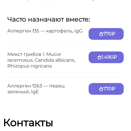
Часто назначают вместе:
Аллерген f35 — картофель, IgG
770₽
Микст грибов I: Mucor
1.490₽
racemosus, Candida albicans,
Rhizopus nigricans
Аллерген f263 — перец
770₽
зеленый, IgE
Контакты