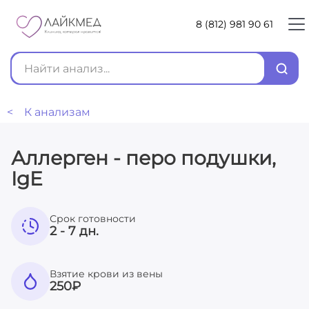
8 (812) 981 90 61
< К анализам
Аллерген - перо подушки,
IgE
Срок готовности
2 - 7 дн.
Взятие крови из вены
250
₽