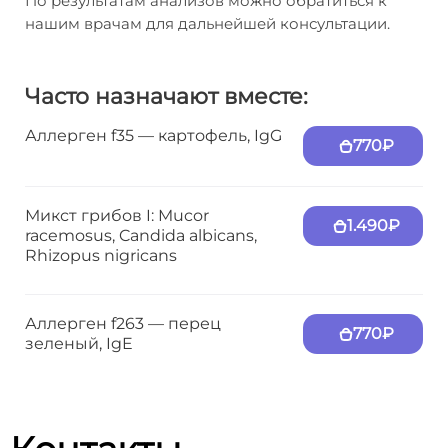
По результатам анализов можно обратиться к
нашим врачам для дальнейшей консультации.
Часто назначают вместе:
Аллерген f35 — картофель, IgG
770₽
Микст грибов I: Mucor
1.490₽
racemosus, Candida albicans,
Rhizopus nigricans
Аллерген f263 — перец
770₽
зеленый, IgE