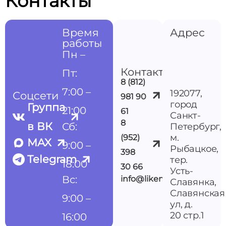
Контакты
Время
Адрес
работы
Пн –
Контакты
Пт:
8 (812)
7:00 –
192077,
Соцсети
981 90
город
Группа
21:00
61
Санкт-
8
в ВК
Сб:
Петербург,
м.
(952)
MAX
9:00 –
Рыбацкое,
398
Telegram
тер.
18:00
30 66
Усть-
Вс:
info@likemedspb.ru
Славянка,
Славянская
9:00 –
ул, д.
20 стр.1
16:00