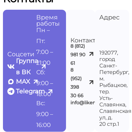
Время
Адрес
работы
Пн –
Контакты
Пт:
8 (812)
7:00 –
192077,
Соцсети
981 90
город
Группа
21:00
61
Санкт-
8
в ВК
Сб:
Петербург,
м.
(952)
MAX
9:00 –
Рыбацкое,
398
Telegram
тер.
18:00
30 66
Усть-
Вс:
info@likemedspb.ru
Славянка,
Славянская
9:00 –
ул, д.
20 стр.1
16:00