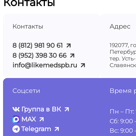
Контакты
Контакты
Адрес
8 (812) 981 90 61
192077, г
Петербур
8 (952) 398 30 66
тер. Усть
info@likemedspb.ru
Славянска
Соцсети
Время 
Группа в ВК
Пн – Пт: 
MAX
Сб: 9:00 
Telegram
Вс: 9:00 