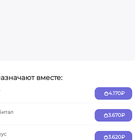
назначают вместе:
н
4.170₽
битал
3.670₽
мус
3.620₽