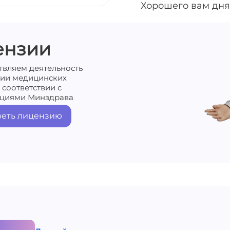
Хорошего вам дня
ензии
твляем деятельность
нии медицинских
 соответствии с
циями Минздрава
еть лицензию