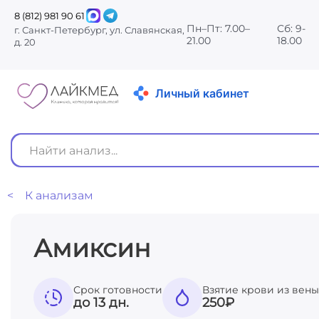
8 (812) 981 90 61
Пн–Пт: 7.00–
Сб: 9-
г. Санкт-Петербург, ул. Славянская,
21.00
18.00
д. 20
Личный кабинет
< К анализам
Амиксин
Срок готовности
Взятие крови из вены
до 13 дн.
250
₽