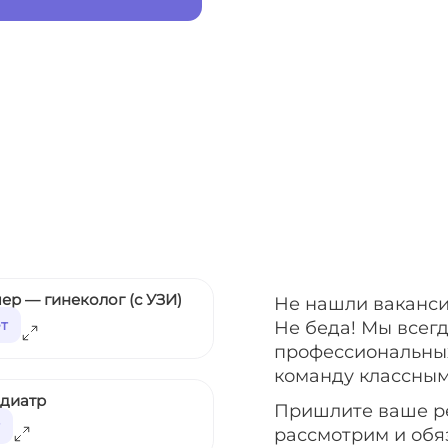
ер — гинеколог (с УЗИ)
Не нашли ваканси
ет
Не беда! Мы всег
профессиональных
команду классным
едиатр
Пришлите ваше р
рассмотрим и обя