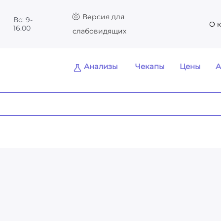
Версия для
Вс: 9-
О 
16.00
слабовидящих
Анализы
Чекапы
Цены
А