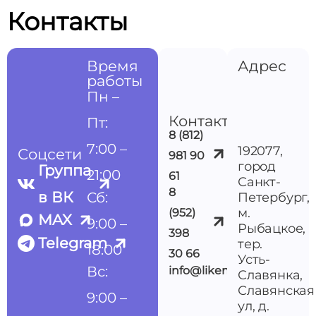
Контакты
Время
Адрес
работы
Пн –
Контакты
Пт:
8 (812)
7:00 –
192077,
Соцсети
981 90
город
Группа
21:00
61
Санкт-
8
в ВК
Сб:
Петербург,
м.
(952)
MAX
9:00 –
Рыбацкое,
398
Telegram
тер.
18:00
30 66
Усть-
Вс:
info@likemedspb.ru
Славянка,
Славянская
9:00 –
ул, д.