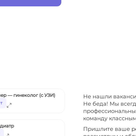
ер — гинеколог (с УЗИ)
Не нашли ваканси
ет
Не беда! Мы всег
профессиональных
команду классным
едиатр
Пришлите ваше р