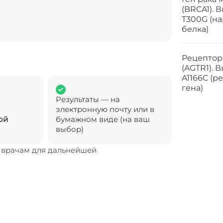
(BRCA1).
T300G (н
белка)
Рецептор
(AGTR1).
A1166C (р
гена)
Результаты — на
электронную почту или в
ой
бумажном виде (на ваш
выбор)
м врачам для дальнейшей