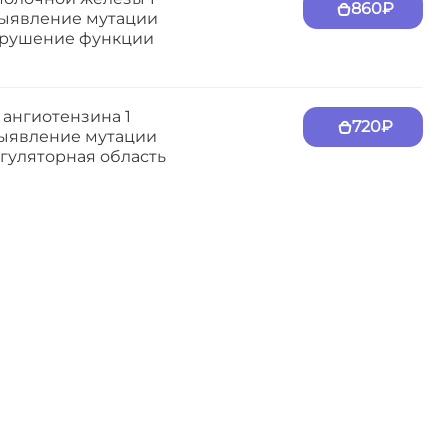
860₽
 Выявление мутации
арушение функции
 ангиотензина 1
720₽
 Выявление мутации
егуляторная область