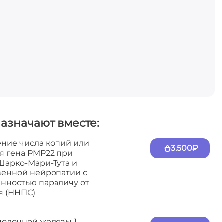
назначают вместе:
ние числа копий или
3.500₽
ия гена PMP22 при
Шарко-Мари-Тута и
венной нейропатии с
нностью параличу от
я (ННПС)
молочной железы 1