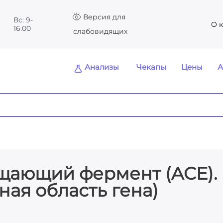
Версия для
Вс: 9-
О 
16.00
слабовидящих
Анализы
Чекапы
Цены
А
щающий фермент (ACE).
рная область гена)