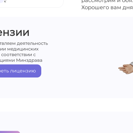
рассмотрим и обя
Хорошего вам дня
ензии
твляем деятельность
нии медицинских
 соответствии с
циями Минздрава
еть лицензию