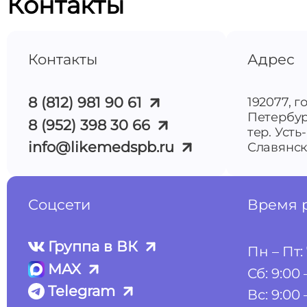
Контакты
Контакты
Адрес
8 (812) 981 90 61
192077, г
Петербур
8 (952) 398 30 66
тер. Усть
info@likemedspb.ru
Славянска
Соцсети
Время 
Группа в ВК
Пн – Пт: 
MAX
Сб: 9:00 
Telegram
Вс: 9:00 