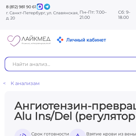
8 (812) 981 90 61
Пн–Пт: 7.00–
Сб: 9-
г. Санкт-Петербург, ул. Славянская,
21.00
18.00
д. 20
Личный кабинет
< К анализам
Ангиотензин-превра
Alu Ins/Del (регулято
Срок готовности
Взятие крови из вены