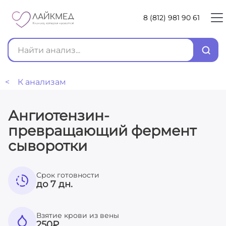
8 (812) 981 90 61
< К анализам
Ангиотензин-
превращающий фермент
сыворотки
Срок готовности
до 7 дн.
Взятие крови из вены
250
₽