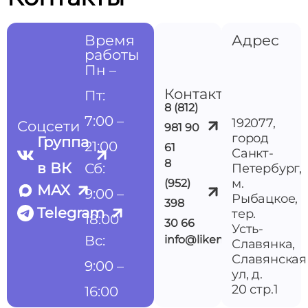
Время
Адрес
работы
Пн –
Контакты
Пт:
8 (812)
7:00 –
192077,
Соцсети
981 90
город
Группа
21:00
61
Санкт-
8
в ВК
Сб:
Петербург,
м.
(952)
MAX
9:00 –
Рыбацкое,
398
Telegram
тер.
18:00
30 66
Усть-
Вс:
info@likemedspb.ru
Славянка,
Славянская
9:00 –
ул, д.
20 стр.1
16:00