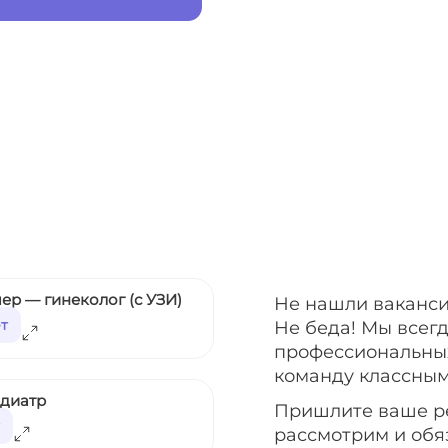
ер — гинеколог (с УЗИ)
Не нашли ваканси
ет
Не беда! Мы всег
профессиональных
команду классным
едиатр
Пришлите ваше р
рассмотрим и обя