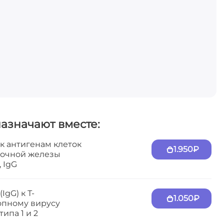
назначают вместе:
к антигенам клеток
1.950₽
очной железы
, IgG
IgG) к Т-
1.050₽
пному вирусу
типа 1 и 2