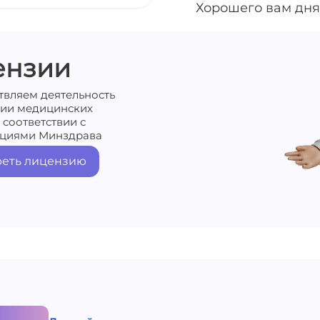
Хорошего вам дня
ензии
твляем деятельность
нии медицинских
 соответствии с
циями Минздрава
еть лицензию