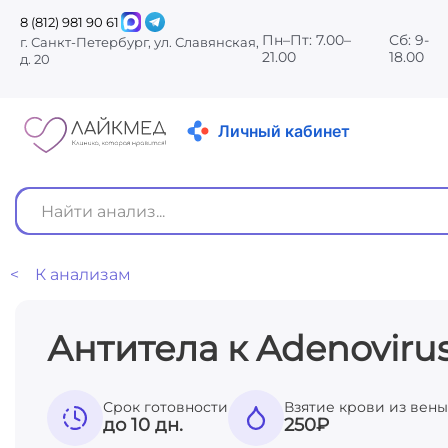
8 (812) 981 90 61
Пн–Пт: 7.00–
Сб: 9-
г. Санкт-Петербург, ул. Славянская,
21.00
18.00
д. 20
Личный кабинет
< К анализам
Антитела к Adenovirus
Срок готовности
Взятие крови из вены
до 10 дн.
250
₽