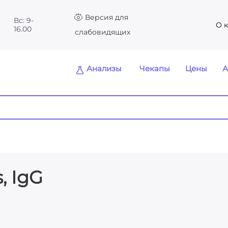
Версия для
Вс: 9-
О 
16.00
слабовидящих
Анализы
Чекапы
Цены
А
, IgG