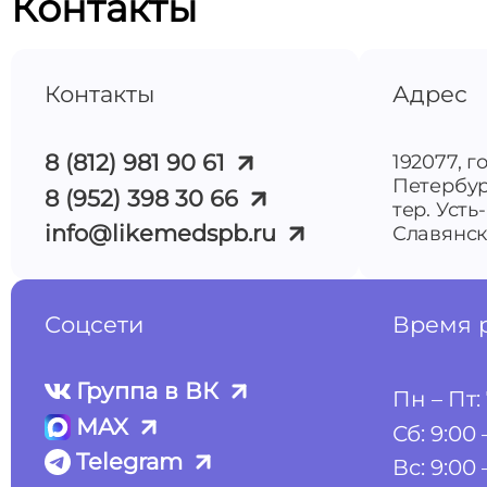
Контакты
Контакты
Адрес
8 (812) 981 90 61
192077, г
Петербур
8 (952) 398 30 66
тер. Усть
info@likemedspb.ru
Славянска
Соцсети
Время 
Группа в ВК
Пн – Пт: 
MAX
Сб: 9:00 
Telegram
Вс: 9:00 