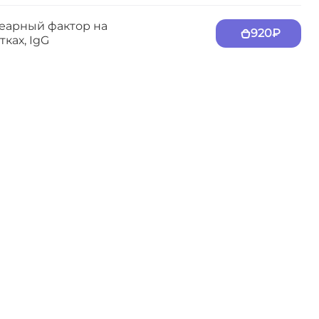
еарный фактор на
920₽
тках, IgG