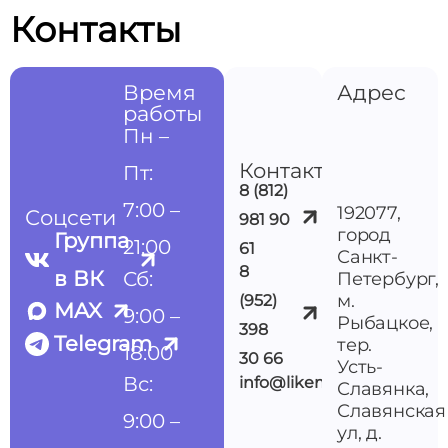
Контакты
Время
Адрес
работы
Пн –
Контакты
Пт:
8 (812)
7:00 –
192077,
Соцсети
981 90
город
Группа
21:00
61
Санкт-
8
в ВК
Сб:
Петербург,
м.
(952)
MAX
9:00 –
Рыбацкое,
398
Telegram
тер.
18:00
30 66
Усть-
Вс:
info@likemedspb.ru
Славянка,
Славянская
9:00 –
ул, д.