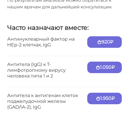
По результатам анализов можно обратиться к
нашим врачам для дальнейшей консультации.
Часто назначают вместе:
Антинуклеарный фактор на
920₽
HEp-2 клетках, IgG
Антитела (IgG) к Т-
1.050₽
лимфотропному вирусу
человека типа 1 и 2
Антитела к антигенам клеток
1.950₽
поджелудочной железы
(GAD/IA-2), IgG