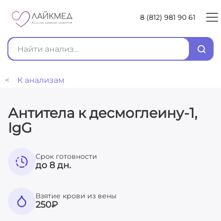
8 (812) 981 90 61
< К анализам
Антитела к десмоглеину-1,
IgG
Срок готовности
до 8 дн.
Взятие крови из вены
250
₽