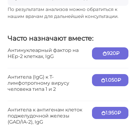
По результатам анализов можно обратиться к
нашим врачам для дальнейшей консультации.
Часто назначают вместе:
Антинуклеарный фактор на
920₽
HEp-2 клетках, IgG
Антитела (IgG) к Т-
1.050₽
лимфотропному вирусу
человека типа 1 и 2
Антитела к антигенам клеток
1.950₽
поджелудочной железы
(GAD/IA-2), IgG