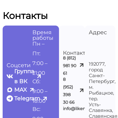
Контакты
Время
Адрес
работы
Пн –
Контакты
Пт:
8 (812)
7:00 –
192077,
Соцсети
981 90
город
Группа
21:00
61
Санкт-
8
в ВК
Сб:
Петербург,
м.
(952)
MAX
9:00 –
Рыбацкое,
398
Telegram
тер.
18:00
30 66
Усть-
Вс:
info@likemedspb.ru
Славянка,
Славянская