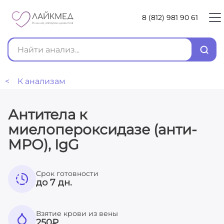
8 (812) 981 90 61
< К анализам
Антитела к
миелопероксидазе (анти-
МРО), IgG
Срок готовности
до 7 дн.
Взятие крови из вены
250
₽