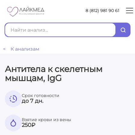
8 (812) 981 90 61
< К анализам
Антитела к скелетным
мышцам, IgG
Срок готовности
до 7 дн.
Взятие крови из вены
250
₽