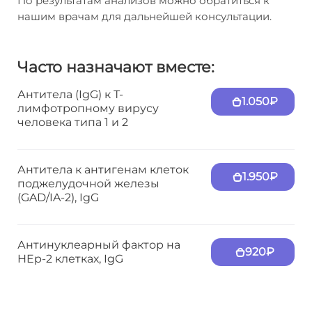
По результатам анализов можно обратиться к
нашим врачам для дальнейшей консультации.
Часто назначают вместе:
Антитела (IgG) к Т-
1.050₽
лимфотропному вирусу
человека типа 1 и 2
Антитела к антигенам клеток
1.950₽
поджелудочной железы
(GAD/IA-2), IgG
Антинуклеарный фактор на
920₽
HEp-2 клетках, IgG