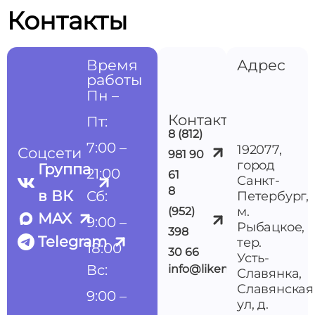
Контакты
Время
Адрес
работы
Пн –
Контакты
Пт:
8 (812)
7:00 –
192077,
Соцсети
981 90
город
Группа
21:00
61
Санкт-
8
в ВК
Сб:
Петербург,
м.
(952)
MAX
9:00 –
Рыбацкое,
398
Telegram
тер.
18:00
30 66
Усть-
Вс:
info@likemedspb.ru
Славянка,
Славянская
9:00 –
ул, д.