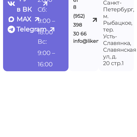
61
Санкт-
8
в ВК
Сб:
Петербург,
м.
(952)
MAX
9:00 –
Рыбацкое,
398
Telegram
тер.
18:00
30 66
Усть-
Вс:
info@likemedspb.ru
Славянка,
Славянская
9:00 –
ул, д.
20 стр.1
16:00