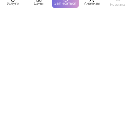
Записаться
Услуги
Цены
Анализы
Корзина
Пациентам
О компании
Написать руководству
Оставить отзыв
ООО ЛайкМед © 2026. Все права защищены.
ЕСТЬ ПРОТИВОПОКАЗАНИЯ, ПОСОВЕТУЙТЕСЬ С ВРАЧОМ