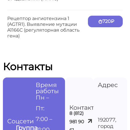
Рецептор ангиотензина 1
720₽
(AGTR1). Выявление мутации
A1166C (регуляторная область
гена)
Контакты
Время
Адрес
работы
Пн –
Контакты
Пт:
8 (812)
7:00 –
192077,
Соцсети
981 90
город
Группа
21:00