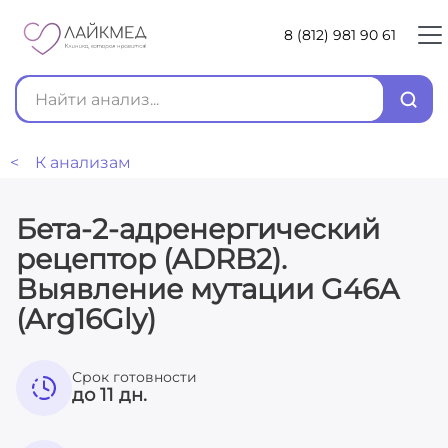
8 (812) 981 90 61
< К анализам
Бета-2-адренергический
рецептор (ADRB2).
Выявление мутации G46A
(Arg16Gly)
Срок готовности
до 11 дн.