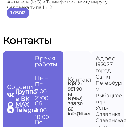
Антитела (IgG) к Т-лимфотропному вирусу
человека типа 1 и 2
1.050₽
Контакты
Время
Адрес
работы
192077,
город
Санкт-
Пн –
Контакты
Петербург,
Пт:
8 (812)
Соцсети
м.
981 90
7:00 –
Группа
61
Рыбацкое,
21:00
в ВК
8 (952)
тер.
Сб:
MAX
398 30
Усть-
Telegram
66
9:00 –
info@likemedspb.ru
Славянка,
18:00
Славянская
Вс:
ул, д.