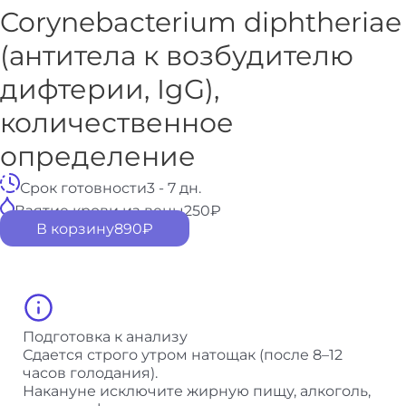
Corynebacterium diphtheriae
(антитела к возбудителю
дифтерии, IgG),
количественное
определение
Срок готовности
3 - 7 дн.
Взятие крови из вены
250
₽
В корзину
890
₽
Подготовка к анализу
Сдается строго утром натощак (после 8–12
часов голодания).
Накануне исключите жирную пищу, алкоголь,