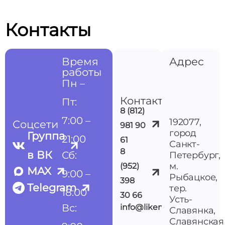
Контакты
Время
Адрес
работы
Пн –
Контакты
Пт:
8 (812)
7:00 –
192077,
Соцсети
981 90
город
Группа
21:00
61
Санкт-
8
в ВК
Сб:
Петербург,
м.
(952)
MAX
9:00 –
Рыбацкое,
398
Telegram
тер.
18:00
30 66
Усть-
Вс:
info@likemedspb.ru
Славянка,
Славянская