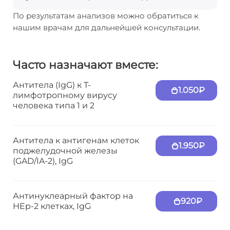
По результатам анализов можно обратиться к
нашим врачам для дальнейшей консультации.
Часто назначают вместе:
Антитела (IgG) к Т-
1.050₽
лимфотропному вирусу
человека типа 1 и 2
Антитела к антигенам клеток
1.950₽
поджелудочной железы
(GAD/IA-2), IgG
Антинуклеарный фактор на
920₽
HEp-2 клетках, IgG