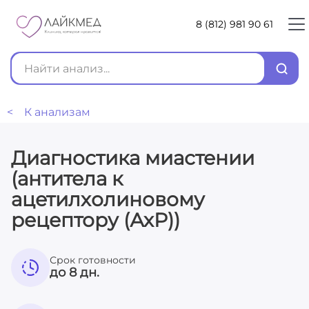
8 (812) 981 90 61
< К анализам
Диагностика миастении
(антитела к
ацетилхолиновому
рецептору (АхР))
Срок готовности
до 8 дн.