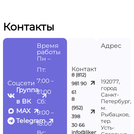
Контакты
Время
Адрес
работы
Пн –
Контакты
Пт:
8 (812)
7:00 –
192077,
Соцсети
981 90
город
Группа
21:00
61
Санкт-
8
в ВК
Сб:
Петербург,
м.
(952)
MAX
9:00 –
Рыбацкое,
398
Telegram
тер.
18:00
30 66
Усть-
Вс:
info@likemedspb.ru