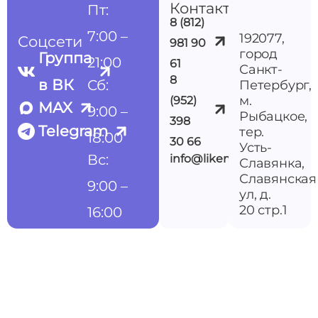
Контакты
Пт:
8 (812)
7:00 –
192077,
Соцсети
981 90
город
Группа
21:00
61
Санкт-
8
в ВК
Сб:
Петербург,
м.
(952)
MAX
9:00 –
Рыбацкое,
398
Telegram
тер.
18:00
30 66
Усть-
Вс:
info@likemedspb.ru
Славянка,
Славянская
9:00 –
ул, д.
20 стр.1
16:00