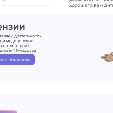
Хорошего вам дня
ензии
твляем деятельность
нии медицинских
 соответствии с
циями Минздрава
еть лицензию