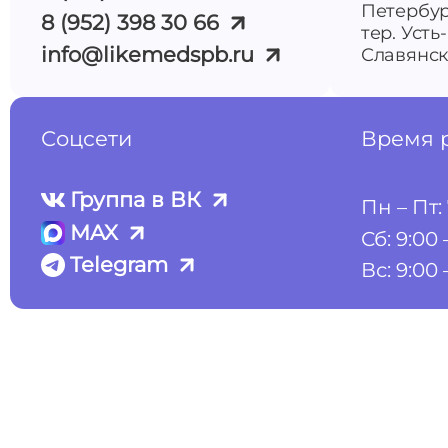
Петербур
8 (952) 398 30 66
тер. Усть
info@likemedspb.ru
Славянска
Соцсети
Время 
Группа в ВК
Пн – Пт: 
MAX
Сб: 9:00 
Telegram
Вс: 9:00 