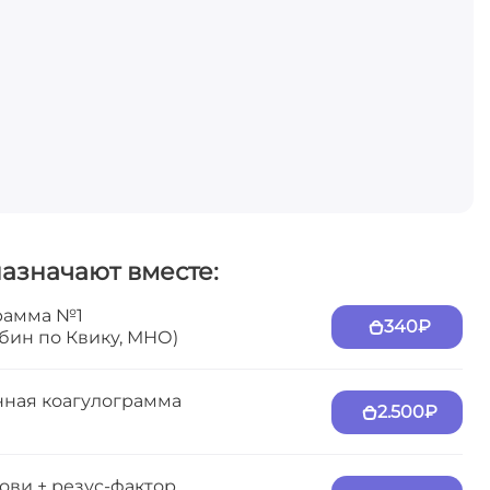
назначают вместе:
рамма №1
340₽
бин по Квику, МНО)
ная коагулограмма
2.500₽
ови + резус-фактор