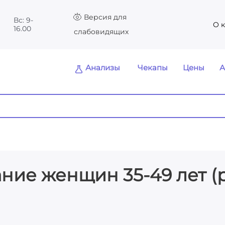
Версия для
Вс: 9-
О 
16.00
слабовидящих
Анализы
Чекапы
Цены
А
ние женщин 35-49 лет (