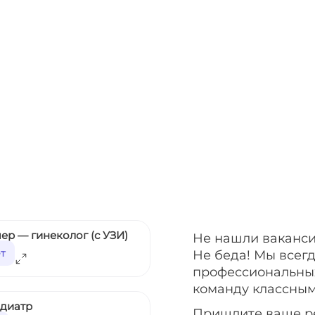
ер — гинеколог (с УЗИ)
Не нашли ваканси
ет
Не беда! Мы всег
профессиональных
команду классным
едиатр
Пришлите ваше р