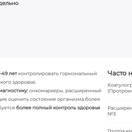
дельно
Часто 
49 лет
контролировать гормональный
кого здоровья.
Коагулог
иагностику:
онкомаркеры, расширенный
(Протром
ие оценить состояние организма более
ебуется
более полный контроль здоровья
Расширен
№3
Группа кр