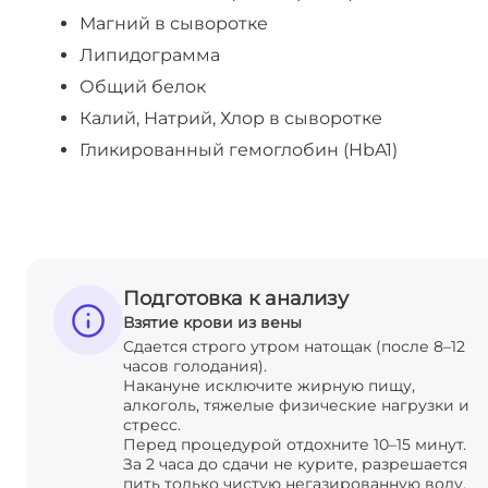
Магний в сыворотке
Липидограмма
Общий белок
Калий, Натрий, Хлор в сыворотке
Гликированный гемоглобин (HbA1)
Подготовка к анализу
Взятие крови из вены
Сдается строго утром натощак (после 8–12
часов голодания).
Накануне исключите жирную пищу,
алкоголь, тяжелые физические нагрузки и
стресс.
Перед процедурой отдохните 10–15 минут.
За 2 часа до сдачи не курите, разрешается
пить только чистую негазированную воду.