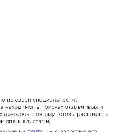
ю по своей специальности?
да находимся в поисках отзывчивых и
 докторов, поэтому готовы расширять
и специалистами.
езюме на
почту
, мы с радостью его