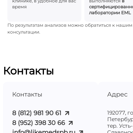
клинике, в удобное для вас
выполняются
в
время
сертифицированн
лаборатории EML
По результатам анализов можно обратиться к наши
консультации.
Контакты
Контакты
Адрес
8 (812) 981 90 61
192077, г
Петербур
8 (952) 398 30 66
тер. Усть
info@likemedspb.ru
Славянска