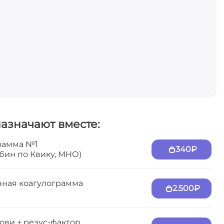
назначают вместе:
рамма №1
340₽
бин по Квику, МНО)
ная коагулограмма
2.500₽
ови + резус-фактор