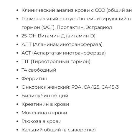
Клинический анализ крови с СОЭ (общий а
Гормональный статус: Лютеинизирующий г
гормон (ФСГ), Пролактин, Эстрадиол
25-ОН Витамин Д (витамин D)
АЛТ (Аланинаминотрансфераза)
АСТ (Аспартатаминотрансфераза)
ТТГ (Тиреотропный гормон)
Т4 свободный
Ферритин
Онкориск женский: РЭА, СА-125, СА-15-3
Билирубин общий
Креатинин в крови
Мочевина в крови
Глюкоза в крови
Кальций общий (в сыворотке)