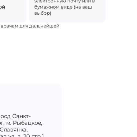
электронную почту или в
ой
бумажном виде (на ваш
выбор)
м врачам для дальнейшей
ород Санкт-
г, м. Рыбацкое,
-Славянка,
я ул, д. 20 стр.1