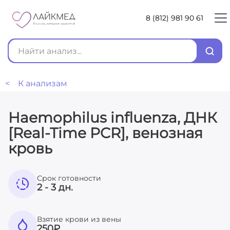
8 (812) 981 90 61
< К анализам
Haemophilus influenza, ДНК
[Real-Time PCR], венозная
кровь
Срок готовности
2 - 3 дн.
Взятие крови из вены
250
₽