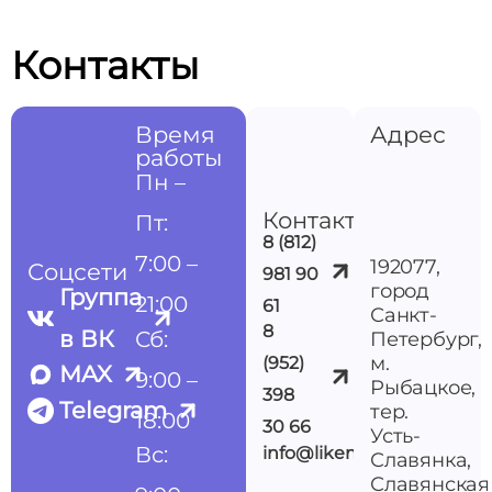
Контакты
Время
Адрес
работы
Пн –
Контакты
Пт:
8 (812)
7:00 –
192077,
Соцсети
981 90
город
Группа
21:00
61
Санкт-
8
в ВК
Сб:
Петербург,
м.
(952)
MAX
9:00 –
Рыбацкое,
398
Telegram
тер.
18:00
30 66
Усть-
Вс:
info@likemedspb.ru
Славянка,
Славянская