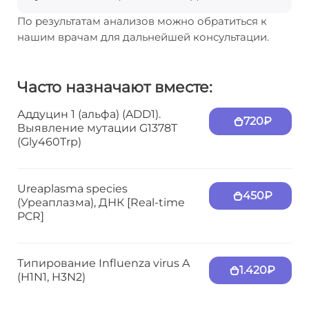
По результатам анализов можно обратиться к
нашим врачам для дальнейшей консультации.
Часто назначают вместе:
Аддуцин 1 (альфа) (ADD1).
720₽
Выявление мутации G1378T
(Gly460Trp)
Ureaplasma species
450₽
(Уреаплазма), ДНК [Real-time
PCR]
Типирование Influenza virus A
1.420₽
(H1N1, H3N2)