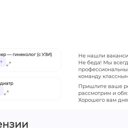
ер — гинеколог (с УЗИ)
Не нашли ваканси
ет
Не беда! Мы всег
профессиональных
команду классным
едиатр
Пришлите ваше р
рассмотрим и обя
Хорошего вам дня
ензии