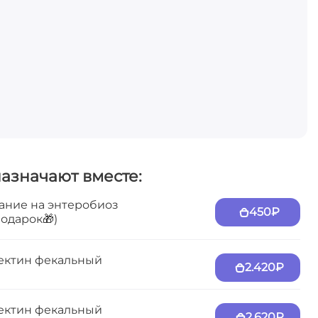
назначают вместе:
ание на энтеробиоз
450₽
подарок🎁)
ектин фекальный
2.420₽
ектин фекальный
2.620₽