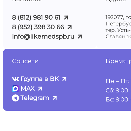
8 (812) 981 90 61
192077, г
Петербур
8 (952) 398 30 66
тер. Усть
info@likemedspb.ru
Славянска
Соцсети
Время 
Группа в ВК
Пн – Пт: 
MAX
Сб: 9:00 
Telegram
Вс: 9:00 