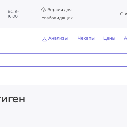
Версия для
Вс: 9-
О 
16.00
слабовидящих
Анализы
Чекапы
Цены
А
нтиген