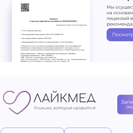
Мы осущес
на основа
лицензий в
рекоменда
Посмотр
Запи
он