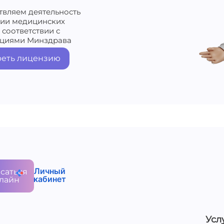
твляем деятельность
нии медицинских
 соответствии с
циями Минздрава
еть лицензию
Личный
саться
кабинет
лайн
Усл