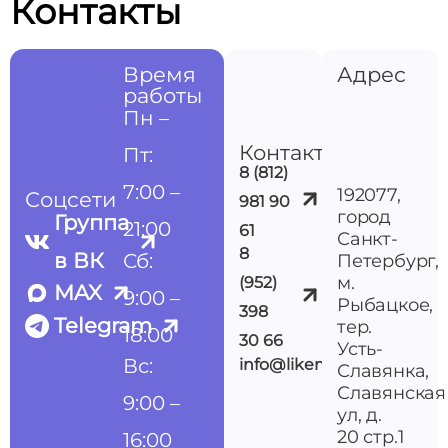
Контакты
Время
Адрес
работы
Пн –
Контакты
Пт:
8 (812)
7:00 –
192077,
Соцсети
981 90
город
Группа
21:00
61
Санкт-
8
в ВК
Сб:
Петербург,
м.
(952)
MAX
9:00 –
Рыбацкое,
398
Telegram
тер.
18:00
30 66
Усть-
Вс:
info@likemedspb.ru
Славянка,
Славянская
9:00 –
ул, д.
20 стр.1
16:00