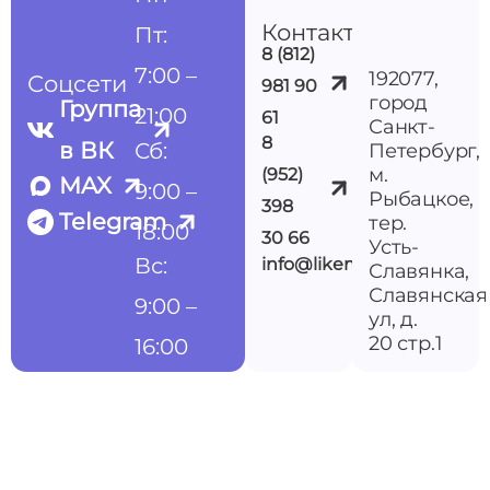
Контакты
Пт:
8 (812)
7:00 –
192077,
Соцсети
981 90
город
Группа
21:00
61
Санкт-
8
в ВК
Сб:
Петербург,
м.
(952)
MAX
9:00 –
Рыбацкое,
398
Telegram
тер.
18:00
30 66
Усть-
Вс:
info@likemedspb.ru
Славянка,
Славянская
9:00 –
ул, д.
20 стр.1
16:00