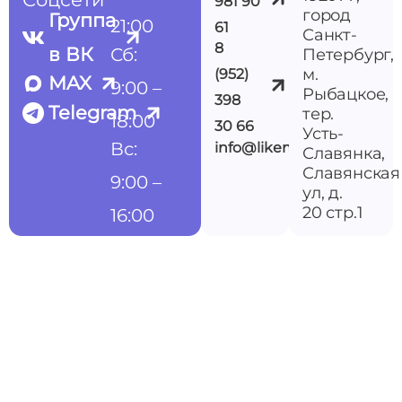
981 90
город
Группа
21:00
61
Санкт-
8
в ВК
Сб:
Петербург,
м.
(952)
MAX
9:00 –
Рыбацкое,
398
Telegram
тер.
18:00
30 66
Усть-
Вс:
info@likemedspb.ru
Славянка,
Славянская
9:00 –
ул, д.
20 стр.1
16:00