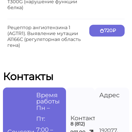
T300G (нарушение функции
белка)
Рецептор ангиотензина 1
720₽
(AGTR1). Выявление мутации
A1166C (регуляторная область
гена)
Контакты
Время
Адрес
работы
Пн –
Контакты
Пт:
8 (812)
7:00 –
192077,
Соцсети