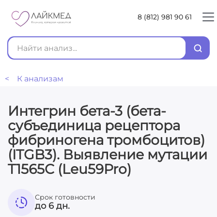
8 (812) 981 90 61
< К анализам
Интегрин бета-3 (бета-
субъединица рецептора
фибриногена тромбоцитов)
(ITGB3). Выявление мутации
T1565C (Leu59Pro)
Срок готовности
до 6 дн.