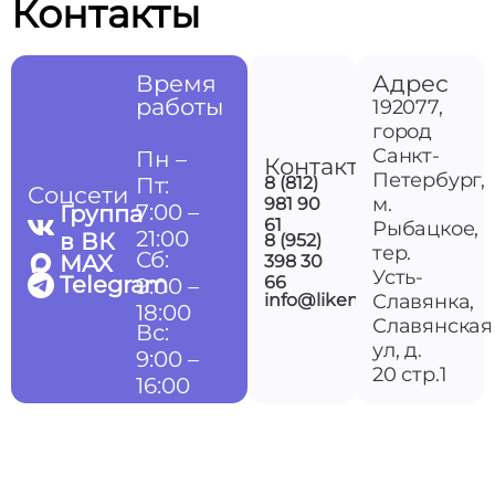
Контакты
Время
Адрес
работы
192077,
город
Санкт-
Пн –
Контакты
Петербург,
Пт:
8 (812)
Соцсети
м.
981 90
7:00 –
Группа
61
Рыбацкое,
21:00
в ВК
8 (952)
тер.
Сб:
MAX
398 30
Усть-
Telegram
66
9:00 –
info@likemedspb.ru
Славянка,
18:00
Славянская
Вс:
ул, д.
9:00 –
20 стр.1
16:00