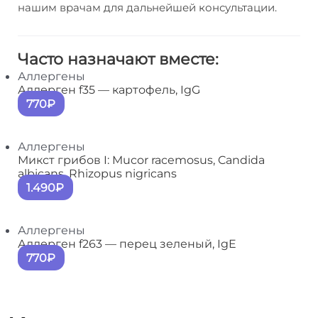
нашим врачам для дальнейшей консультации.
Часто назначают вместе:
Аллергены
Аллерген f35 — картофель, IgG
770₽
Аллергены
Микст грибов I: Mucor racemosus, Candida
albicans, Rhizopus nigricans
1.490₽
Аллергены
Аллерген f263 — перец зеленый, IgE
770₽