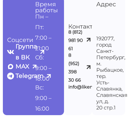
Время
Адрес
работы
Пн –
Контакты
Пт:
8 (812)
7:00 –
192077,
Соцсети
981 90
город
Группа
21:00
61
Санкт-
8
в ВК
Сб:
Петербург,
м.
(952)
MAX
9:00 –
Рыбацкое,
398
Telegram
тер.
18:00
30 66
Усть-
Вс:
info@likemedspb.ru
Славянка,
Славянская
9:00 –
ул, д.
20 стр.1
16:00