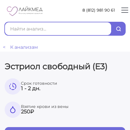
8 (812) 981 90 61
< К анализам
Эстриол свободный (Е3)
Срок готовности
1 - 2 дн.
Взятие крови из вены
250
₽