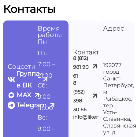
Контакты
Время
Адрес
работы
Пн –
Контакты
Пт:
8 (812)
7:00 –
192077,
Соцсети
981 90
город
Группа
21:00
61
Санкт-
8
в ВК
Сб:
Петербург,
м.
(952)
MAX
9:00 –
Рыбацкое,
398
Telegram
тер.
18:00
30 66
Усть-
Вс:
info@likemedspb.ru
Славянка,
Славянская
9:00 –
ул, д.