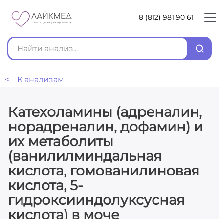
8 (812) 981 90 61
< К анализам
Катехоламины (адреналин,
норадреналин, дофамин) и
их метаболиты
(ванилилминдальная
кислота, гомованилиновая
кислота, 5-
гидроксииндолуксусная
кислота) в моче