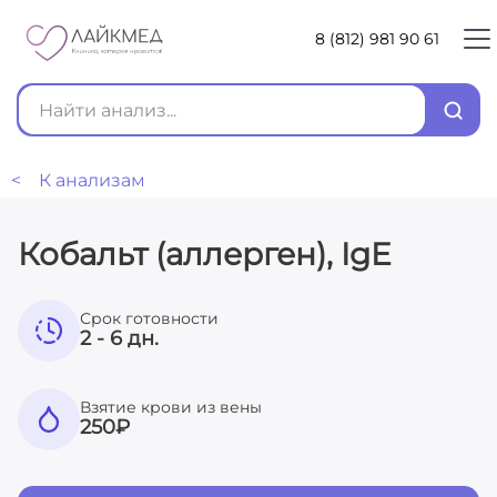
8 (812) 981 90 61
< К анализам
Кобальт (аллерген), IgE
Срок готовности
2 - 6 дн.
Взятие крови из вены
250
₽