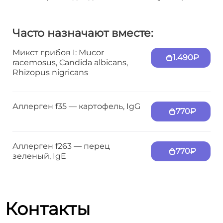
Часто назначают вместе:
Микст грибов I: Mucor
1.490₽
racemosus, Candida albicans,
Rhizopus nigricans
Аллерген f35 — картофель, IgG
770₽
Аллерген f263 — перец
770₽
зеленый, IgE
Контакты