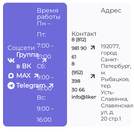
Время
Адрес
работы
Пн –
Контакты
Пт:
8 (812)
7:00 –
192077,
Соцсети
981 90
город
Группа
21:00
61
Санкт-
8
в ВК
Сб:
Петербург,
м.
(952)
MAX
9:00 –
Рыбацкое,
398
Telegram
тер.
18:00
30 66
Усть-
Вс:
info@likemedspb.ru
Славянка,
Славянская
9:00 –
ул, д.
20 стр.1
16:00