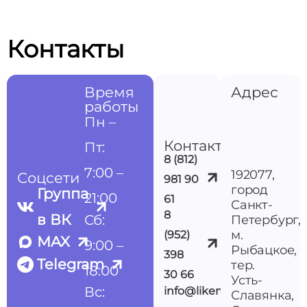
Контакты
Время
Адрес
работы
Пн –
Контакты
Пт:
8 (812)
7:00 –
192077,
Соцсети
981 90
город
Группа
21:00
61
Санкт-
8
в ВК
Сб:
Петербург,
м.
(952)
MAX
9:00 –
Рыбацкое,
398
Telegram
тер.
18:00
30 66
Усть-
Вс:
info@likemedspb.ru
Славянка,