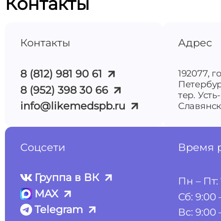
Контакты
Контакты
Адрес
8 (812) 981 90 61
192077, г
Петербур
8 (952) 398 30 66
тер. Усть
info@likemedspb.ru
Славянска
Соцсети
Время 
Группа в ВК
Пн – Пт: 
MAX
Сб: 9:00 
Telegram
Вс: 9:00 