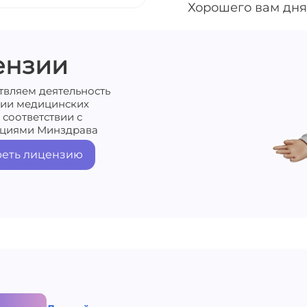
Хорошего вам дня
ензии
твляем деятельность
нии медицинских
 соответствии с
циями Минздрава
еть лицензию