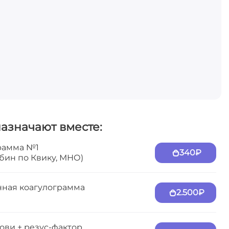
назначают вместе:
рамма №1
340₽
бин по Квику, МНО)
ная коагулограмма
2.500₽
ови + резус-фактор