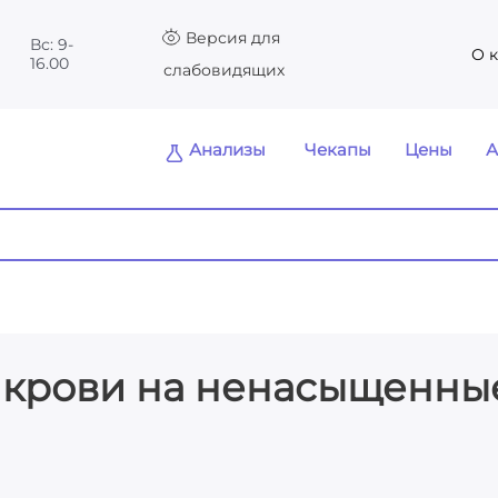
Версия для
Вс: 9-
О 
16.00
слабовидящих
Анализы
Чекапы
Цены
А
 крови на ненасыщенны