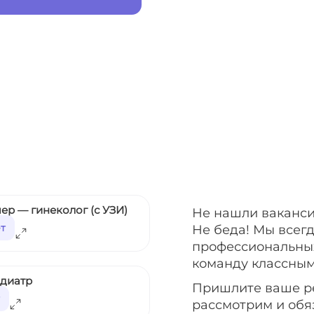
ер — гинеколог (с УЗИ)
Не нашли ваканси
ет
Не беда! Мы всег
профессиональных
команду классным
едиатр
Пришлите ваше р
рассмотрим и обя