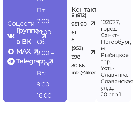
Контакты
Пт:
8 (812)
7:00 –
192077,
Соцсети
981 90
город
Группа
21:00
61
Санкт-
8
в ВК
Сб:
Петербург,
м.
(952)
MAX
9:00 –
Рыбацкое,
398
Telegram
тер.
18:00
30 66
Усть-
Вс:
info@likemedspb.ru
Славянка,
Славянская
9:00 –
ул, д.
20 стр.1
16:00