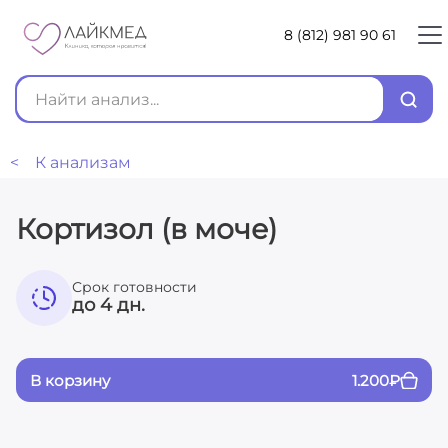
8 (812) 981 90 61
< К анализам
Кортизол (в моче)
Срок готовности
до 4 дн.
В корзину
1.200
₽