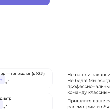
ер — гинеколог (с УЗИ)
Не нашли ваканси
ет
Не беда! Мы всег
профессиональных
команду классным
едиатр
Пришлите ваше р
рассмотрим и обя