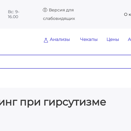
Версия для
Вс: 9-
О 
16.00
слабовидящих
Анализы
Чекапы
Цены
А
инг при гирсутизме