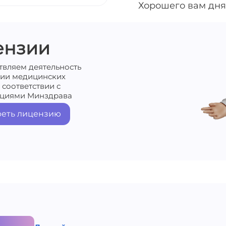
Хорошего вам дня
ензии
твляем деятельность
нии медицинских
 соответствии с
циями Минздрава
еть лицензию