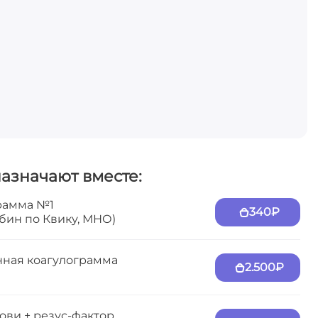
назначают вместе:
рамма №1
340₽
бин по Квику, МНО)
ная коагулограмма
2.500₽
ови + резус-фактор