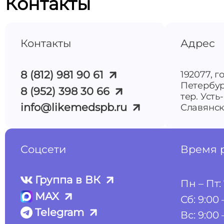
Контакты
Контакты
Адрес
8 (812) 981 90 61
192077, г
Петербур
8 (952) 398 30 66
тер. Усть
info@likemedspb.ru
Славянска
Соцсети
Время 
Группа в ВК
Пн – Пт: 
MAX
Сб: 9:00 
Telegram
Вс: 9:00 