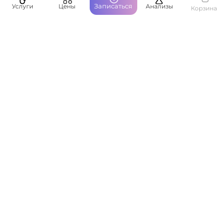
Записаться
Услуги
Цены
Анализы
Корзина
Пациентам
О компании
Написать руководству
Оставить отзыв
ООО ЛайкМед © 2026. Все права защищены.
ЕСТЬ ПРОТИВОПОКАЗАНИЯ, ПОСОВЕТУЙТЕСЬ С ВРАЧОМ