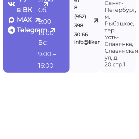
21:00
61
Санкт-
8
в ВК
Сб:
Петербург,
м.
(952)
MAX
9:00 –
Рыбацкое,
398
Telegram
тер.
18:00
30 66
Усть-
Вс:
info@likemedspb.ru
Славянка,
Славянская
9:00 –
ул, д.
20 стр.1
16:00