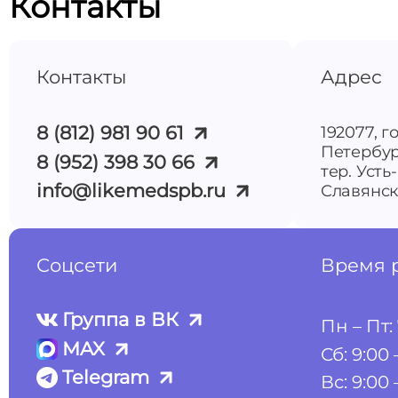
Контакты
Контакты
Адрес
8 (812) 981 90 61
192077, г
Петербур
8 (952) 398 30 66
тер. Усть
info@likemedspb.ru
Славянска
Соцсети
Время 
Группа в ВК
Пн – Пт: 
MAX
Сб: 9:00 
Telegram
Вс: 9:00 