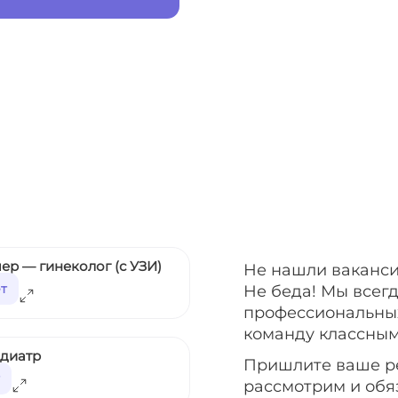
ер — гинеколог (с УЗИ)
Не нашли ваканси
ет
Не беда! Мы всег
профессиональных
команду классным
едиатр
Пришлите ваше р
рассмотрим и обя