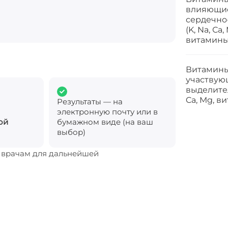
влияющие
сердечно
(K, Na, Сa,
витамины B
Витамины
участвую
выделител
Ca, Mg, в
Результаты — на
электронную почту или в
ой
бумажном виде (на ваш
выбор)
м врачам для дальнейшей