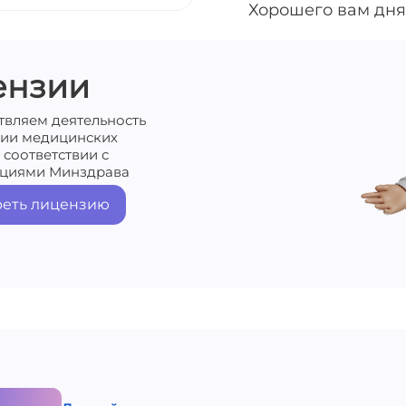
Хорошего вам дня
ензии
твляем деятельность
нии медицинских
 соответствии с
циями Минздрава
еть лицензию