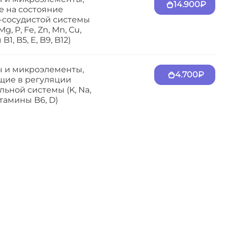
14.900₽
 на состояние
-сосудистой системы
 Mg, P, Fe, Zn, Mn, Cu,
1, B5, E, B9, B12)
 и микроэлементы,
4.700₽
щие в регуляции
ьной системы (K, Na,
итамины B6, D)