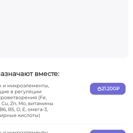
назначают вместе:
 и микроэлементы,
21.200₽
щие в регуляции
кроветворения (Fe,
, Cu, Zn, Mo, витамины
 B6, B5, D, E, омега-3,
жирные кислоты)
 и микроэлементы,