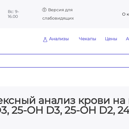
Версия для
Вс: 9-
О 
16.00
слабовидящих
Анализы
Чекапы
Цены
А
ксный анализ крови на
3, 25-OH D3, 25-OH D2, 2