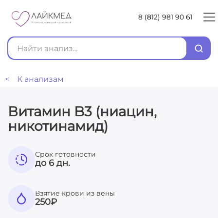
8 (812) 981 90 61
< К анализам
Витамин B3 (ниацин,
никотинамид)
Срок готовности
до 6 дн.
Взятие крови из вены
250
₽