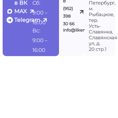
8
в ВК
Сб:
Петербург,
м.
(952)
MAX
9:00 –
Рыбацкое,
398
Telegram
тер.
18:00
30 66
Усть-
Вс:
info@likemedspb.ru
Славянка,
Славянская
9:00 –
ул, д.
20 стр.1
16:00