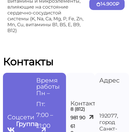
Витамины и микроэлементы,
14.900₽
влияющие на состояние
сердечно-сосудистой
системы (K, Na, Сa, Mg, P, Fe, Zn,
Mn, Cu, витамины B1, B5, E, B9,
B12)
Контакты
Время
Адрес
работы
Пн –
Контакты
Пт:
8 (812)
7:00 –
192077,
Соцсети
981 90
город
Группа
21:00
61
Санкт-