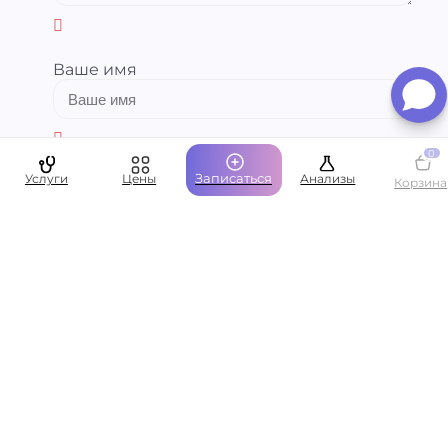
Ваше имя
0
Записаться
Услуги
Цены
Анализы
Ваша эл.почта
Корзина
Нажимая "Отправить" я соглашаюсь с
условиями
Политики
конфиденциальности
и даю согласие на
обработку моих
персональных данных
.
​