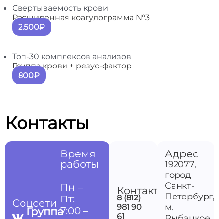
Свертываемость крови
Расширенная коагулограмма №3
2.500₽
Топ-30 комплексов анализов
Группа крови + резус-фактор
800₽
Контакты
Время
Адрес
работы
192077,
город
Санкт-
Пн –
Контакты
Петербург,
Пт:
8 (812)
Соцсети
м.
981 90
7:00 –
Группа
61
Рыбацкое,