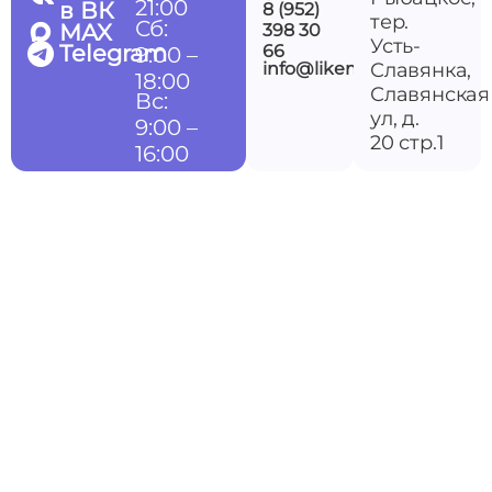
21:00
в ВК
8 (952)
тер.
Сб:
MAX
398 30
Усть-
Telegram
66
9:00 –
info@likemedspb.ru
Славянка,
18:00
Славянская
Вс:
ул, д.
9:00 –
20 стр.1
16:00