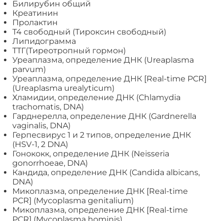
Билирубин общий
Креатинин
Пролактин
Т4 свободный (Тироксин свободный)
Липидограмма
ТТГ(Тиреотропный гормон)
Уреаплазма, определение ДНК (Ureaplasma
parvum)
Уреаплазма, определение ДНК [Real-time PCR]
(Ureaplasma urealyticum)
Хламидии, определение ДНК (Chlamydia
trachomatis, DNA)
Гарднерелла, определение ДНК (Gardnerella
vaginalis, DNA)
Герпесвирус 1 и 2 типов, определение ДНК
(HSV-1, 2 DNA)
Гонококк, определение ДНК (Neisseria
gonorrhoeae, DNA)
Кандида, определение ДНК (Candida albicans,
DNA)
Микоплазма, определение ДНК [Real-time
PCR] (Mycoplasma genitalium)
Микоплазма, определение ДНК [Real-time
PCR] (Mycoplasma hominis)