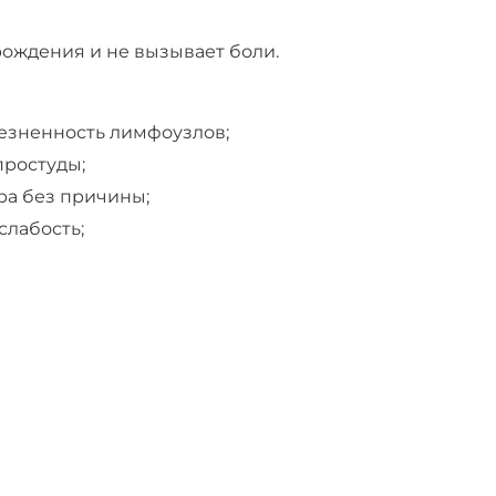
ождения и не вызывает боли.
езненность лимфоузлов;
простуды;
ра без причины;
слабость;
енесённого воспаления.