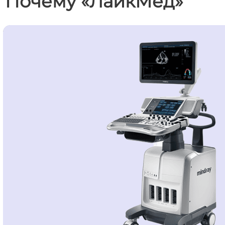
Почему «ЛайкМед»