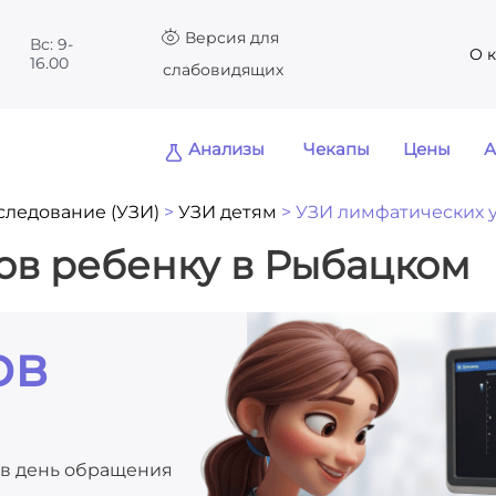
Версия для
Вс: 9-
О 
16.00
слабовидящих
Анализы
Чекапы
Цены
А
следование (УЗИ)
>
УЗИ детям
>
УЗИ лимфатических 
ов ребенку в Рыбацком
ов
ы в день обращения