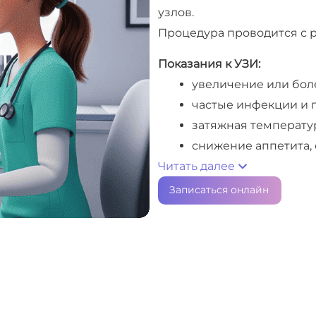
узлов.
Процедура проводится с р
Показания к УЗИ:
увеличение или бол
частые инфекции и 
затяжная температу
снижение аппетита, 
Читать далее
контроль после пер
Записаться онлайн