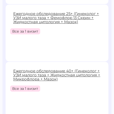
7900 ₽
9400 ₽
Ежегодное обследование 25+ (Гинеколог +
УЗИ малого таза + Фемофлор 13 Скрин +
Записаться
Жидкостная цитология + Мазок)
Все за 1 визит
8900 ₽
10370 ₽
Ежегодное обследование 40+ (Гинеколог +
УЗИ малого таза + Жидкостная цитология +
Записаться
Микрофлора + Мазок)
Все за 1 визит