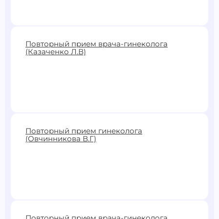
2800 ₽
Повторный прием врача-гинеколога
(Казаченко Л.В)
Записаться
2600 ₽
Повторный прием гинеколога
(Овчинникова В.Г)
Записаться
2400 ₽
Повторный прием врача-гинеколога