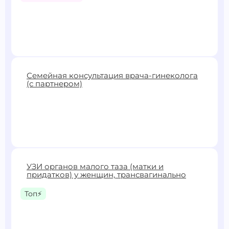
3500 ₽
Семейная консультация врача-гинеколога
(с партнером)
Записаться
3500 ₽
УЗИ органов малого таза (матки и
придатков) у женщин, трансвагинально
Записаться
Топ⚡