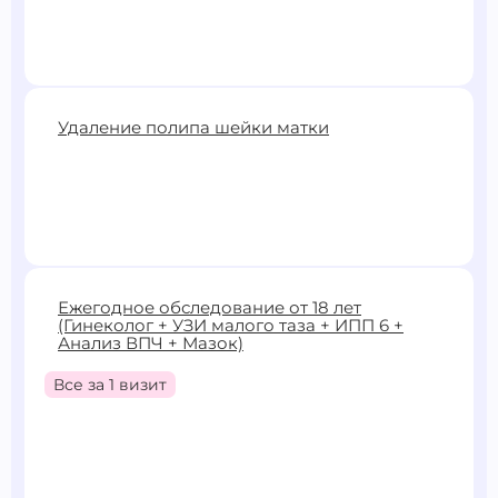
6500 ₽
Удаление полипа шейки матки
Записаться
4900 ₽
Ежегодное обследование от 18 лет
(Гинеколог + УЗИ малого таза + ИПП 6 +
Записаться
Анализ ВПЧ + Мазок)
Все за 1 визит