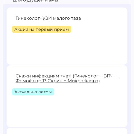
Гинеколог+УЗИ малого таза
Акция на первый прием
3700 ₽
4700 ₽
Скажи инфекциям «нет! (Гинеколог + ВПЧ +
Фемофлор 13 Скрин + Микрофлора)
Записаться
Актуально летом