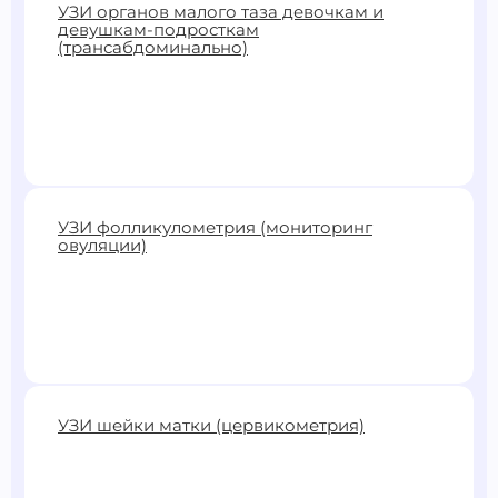
2600 ₽
УЗИ органов малого таза девочкам и
девушкам-подросткам
Записаться
(трансабдоминально)
2200 ₽
УЗИ фолликулометрия (мониторинг
овуляции)
Записаться
1400 ₽
УЗИ шейки матки (цервикометрия)
Записаться