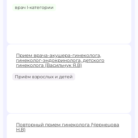
врач I-категории
2600 ₽
3000 ₽
Прием врача-акушера-гинеколога,
гинеколог-эндокринолога, детского
Записаться
гинеколога (Васильчук Я.В)
Приём взрослых и детей
2600 ₽
Повторный прием гинеколога (Чернецова
Н.В)
Записаться