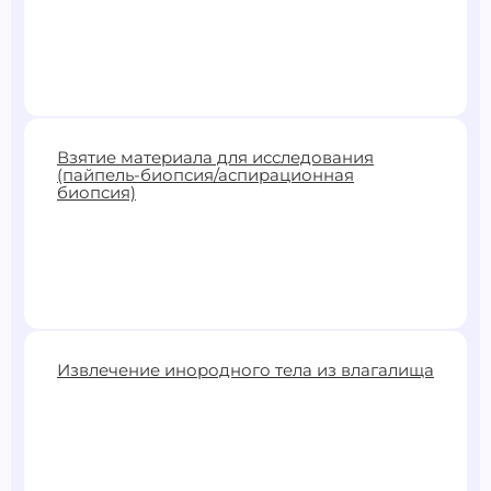
750 ₽
Взятие материала для исследования
(пайпель-биопсия/аспирационная
Записаться
биопсия)
3200 ₽
Извлечение инородного тела из влагалища
Записаться