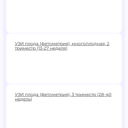
2900 ₽
УЗИ плода (фетометрия), многоплодная, 2
триместр (13-27 неделя)
Записаться
3900 ₽
УЗИ плода (фетометрия), 3 триместр (28-40
недель)
Записаться