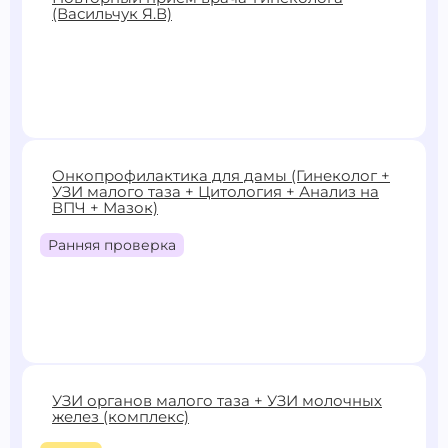
(Васильчук Я.В)
Записаться
2400 ₽
Онкопрофилактика для дамы (Гинеколог +
УЗИ малого таза + Цитология + Анализ на
Записаться
ВПЧ + Мазок)
Ранняя проверка
7900 ₽
9200 ₽
УЗИ органов малого таза + УЗИ молочных
желез (комплекс)
Записаться