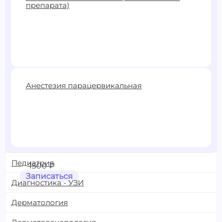
препарата)
Записаться
4000 ₽
Анестезия парацервикальная
Записаться
Педиатрия
1500 ₽
Записаться
Диагностика - УЗИ
Дерматология