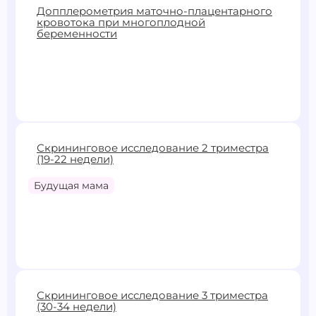
1800 ₽
Допплерометрия маточно-плацентарного
кровотока при многоплодной
Записаться
беременности
2400 ₽
Скрининговое исследование 2 триместра
(19-22 недели)
Записаться
Будущая мама
4000 ₽
Скрининговое исследование 3 триместра
(30-34 недели)
Записаться