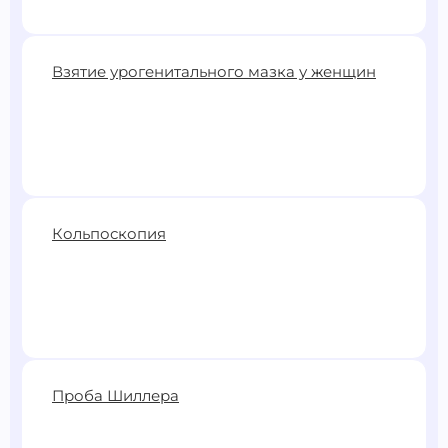
6500 ₽
Взятие урогенитального мазка у женщин
Записаться
450 ₽
Кольпоскопия
Записаться
1900 ₽
Проба Шиллера
Записаться