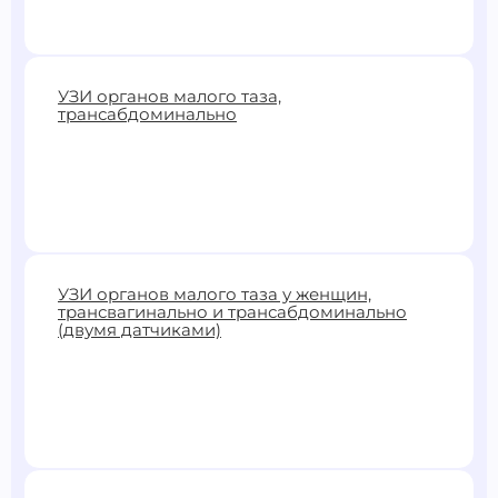
2200 ₽
УЗИ органов малого таза,
трансабдоминально
Записаться
2200 ₽
УЗИ органов малого таза у женщин,
трансвагинально и трансабдоминально
Записаться
(двумя датчиками)