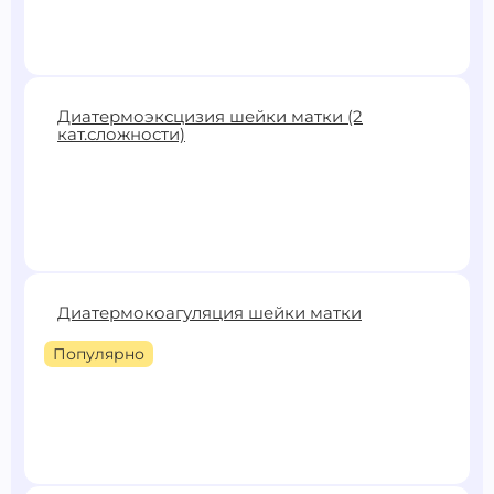
600 ₽
Диатермоэксцизия шейки матки (2
кат.сложности)
Записаться
10000 ₽
Диатермокоагуляция шейки матки
Записаться
Популярно