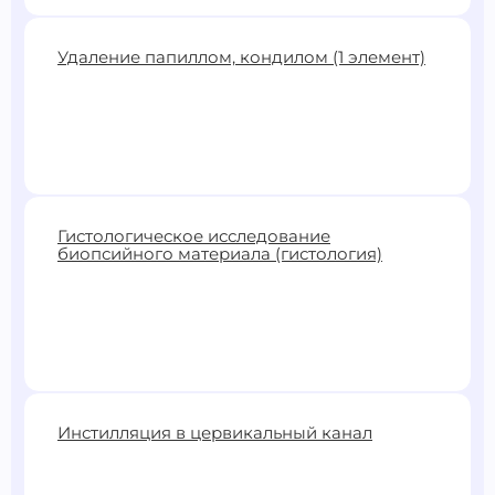
1600 ₽
Удаление папиллом, кондилом (1 элемент)
Записаться
от
500 ₽
Гистологическое исследование
биопсийного материала (гистология)
Записаться
2900 ₽
Инстилляция в цервикальный канал
Записаться