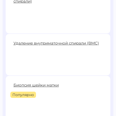
спирали)
3500 ₽
Удаление внутриматочной спирали (ВМС)
Записаться
2800 ₽
Биопсия шейки матки
Записаться
Популярно