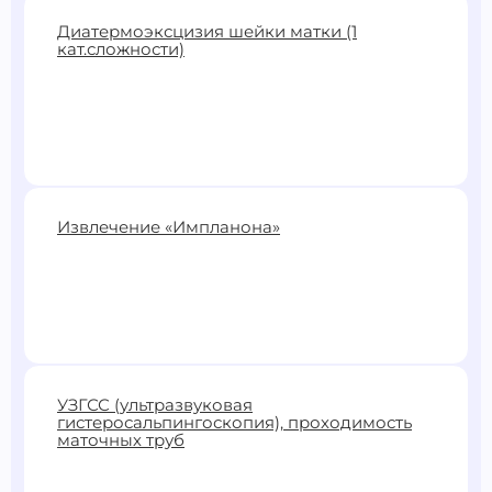
5500 ₽
Диатермоэксцизия шейки матки (1
кат.сложности)
Записаться
8000 ₽
Извлечение «Импланона»
Записаться
4000 ₽
УЗГСС (ультразвуковая
гистеросальпингоскопия), проходимость
Записаться
маточных труб