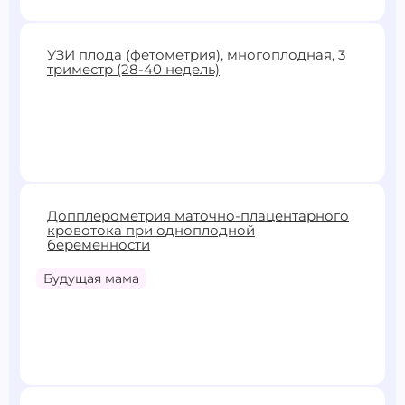
2900 ₽
УЗИ плода (фетометрия), многоплодная, 3
триместр (28-40 недель)
Записаться
3900 ₽
Допплерометрия маточно-плацентарного
кровотока при одноплодной
Записаться
беременности
Будущая мама