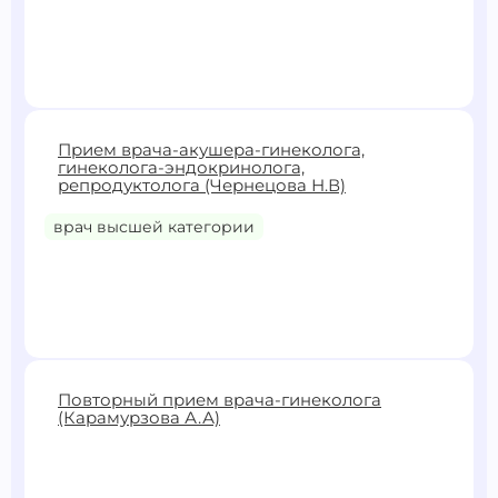
2800 ₽
Прием врача-акушера-гинеколога,
гинеколога-эндокринолога,
Записаться
репродуктолога (Чернецова Н.В)
врач высшей категории
3000 ₽
3500 ₽
Повторный прием врача-гинеколога
(Карамурзова А.А)
Записаться