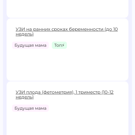
1500 ₽
УЗИ на ранних сроках беременности (до 10
недель)
Записаться
Будущая мама
Топ⚡
2400 ₽
УЗИ плода (фетометрия), 1 триместр (10-12
недель)
Записаться
Будущая мама