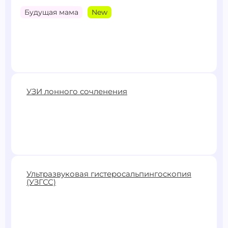
Будущая мама
New
3100 ₽
УЗИ лонного сочленения
Записаться
1800 ₽
Ультразвуковая гистеросальпингоскопия
(УЗГСС)
Записаться