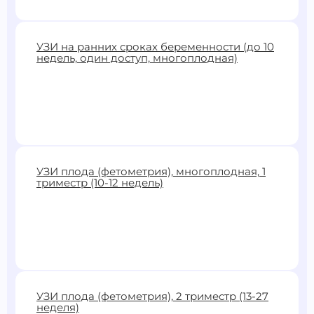
2700 ₽
УЗИ на ранних сроках беременности (до 10
недель, один доступ, многоплодная)
Записаться
2600 ₽
УЗИ плода (фетометрия), многоплодная, 1
триместр (10-12 недель)
Записаться
3700 ₽
УЗИ плода (фетометрия), 2 триместр (13-27
неделя)
Записаться