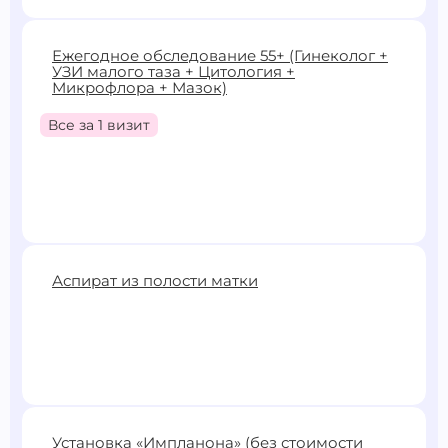
6900 ₽
8580 ₽
Ежегодное обследование 55+ (Гинеколог +
УЗИ малого таза + Цитология +
Записаться
Микрофлора + Мазок)
Все за 1 визит
6000 ₽
7230 ₽
Аспират из полости матки
Записаться
3000 ₽
Установка «Импланона» (без стоимости