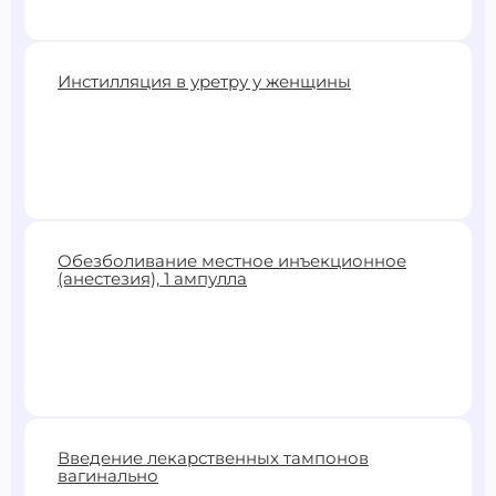
3000 ₽
Инстилляция в уретру у женщины
Записаться
1000 ₽
Обезболивание местное инъекционное
(анестезия), 1 ампулла
Записаться
1300 ₽
Введение лекарственных тампонов
вагинально
Записаться