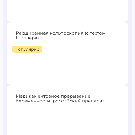
600 ₽
Расширенная кольпоскопия (с тестом
Шиллера)
Записаться
Популярно
2500 ₽
Медикаментозное прерывание
беременности (российский препарат)
Записаться