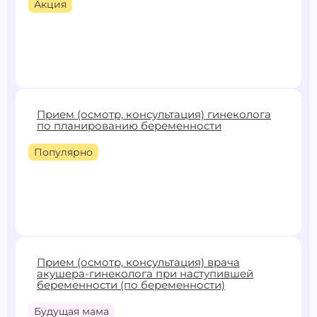
Акция
4200 ₽
4500 ₽
Прием (осмотр, консультация) гинеколога
по планированию беременности
Записаться
Популярно
от
2600 ₽
Прием (осмотр, консультация) врача
акушера-гинеколога при наступившей
Записаться
беременности (по беременности)
Будущая мама