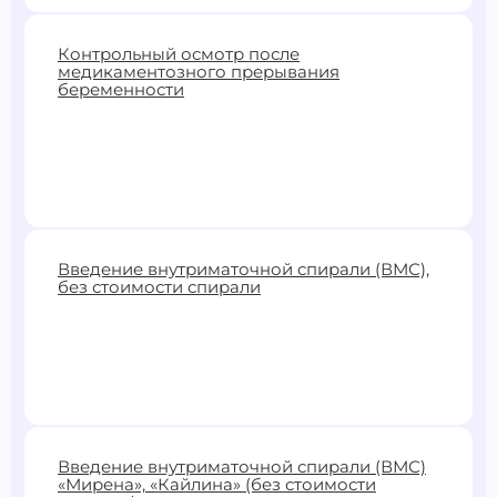
12000 ₽
Контрольный осмотр после
медикаментозного прерывания
Записаться
беременности
0 ₽
Введение внутриматочной спирали (ВМС),
без стоимости спирали
Записаться
3000 ₽
Введение внутриматочной спирали (ВМС)
«Мирена», «Кайлина» (без стоимости
Записаться