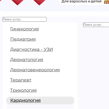
Гинекология
Электрока
расшифро
Педиатрия
Сердце❤️
Диагностика - УЗИ
Дерматология
Дерматовенерология
1100 ₽
Записать
Суточное
Терапевт
(по Холтер
расшифров
Трихология
мед.наук
Кардиология