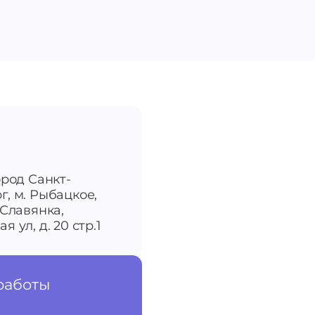
ород Санкт-
г, м. Рыбацкое,
-Славянка,
я ул, д. 20 стр.1
работы