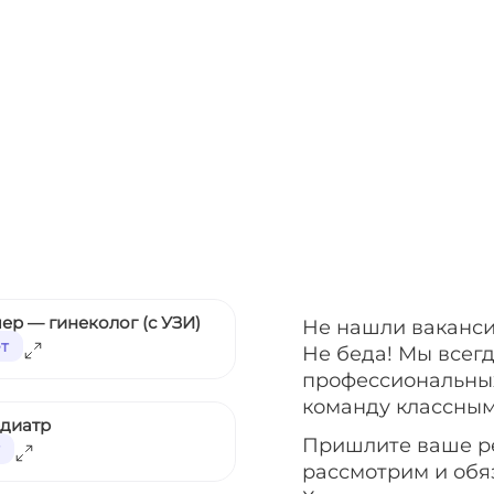
ер — гинеколог (с УЗИ)
Не нашли ваканси
ет
Не беда! Мы всег
профессиональных
команду классным
едиатр
Пришлите ваше р
рассмотрим и обя