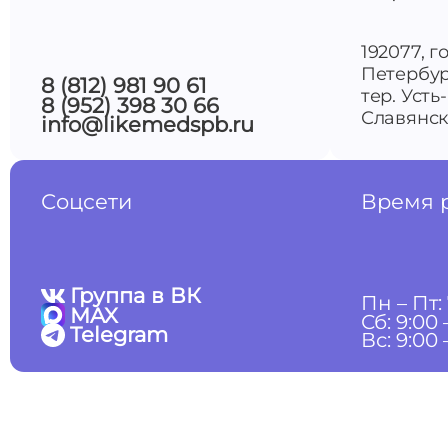
192077, г
Петербур
8 (812) 981 90 61
тер. Усть
8 (952) 398 30 66
Славянска
info@likemedspb.ru
Соцсети
Время 
Группа в ВК
Пн – Пт: 
MAX
Сб: 9:00 
Telegram
Вс: 9:00 