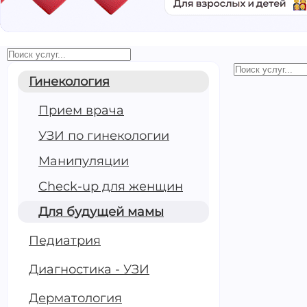
Гинекология
Прием (ос
гинеколог
Прием врача
беременн
УЗИ по гинекологии
Популярн
Манипуляции
Check-up для женщин
от
260
Для будущей мамы
Записать
УЗИ орган
и придатк
Педиатрия
трансваги
Топ⚡
Диагностика - УЗИ
Дерматология