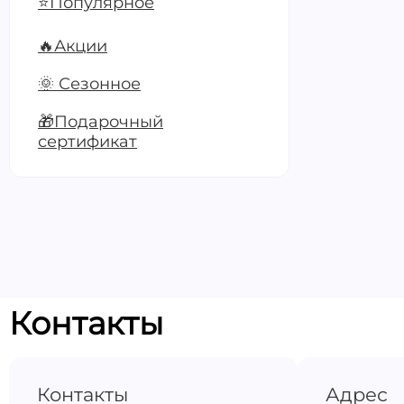
⭐Популярное
плацентар
одноплод
Будущая м
🔥Акции
🌞 Сезонное
🎁Подарочный
1800 ₽
сертификат
Записать
Скрининго
триместра
Будущая м
3100 ₽
Контакты
Записать
Контакты
Адрес