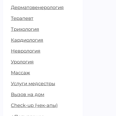
Дерматовенерология
2200 ₽
Записать
УЗИ плода 
Терапевт
триместр (
Будущая м
Трихология
Кардиология
Неврология
2700 ₽
Урология
Записать
УЗИ плода
многоплодн
Массаж
неделя)
Услуги медсестры
Вызов на дом
3900 ₽
Check-up (чек-апы)
Записать
Допплеро