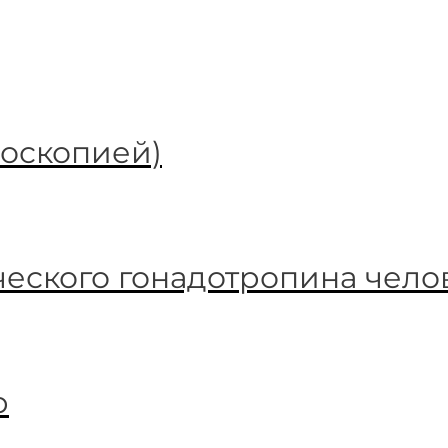
роскопией)
еского гонадотропина челов
р