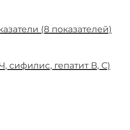
азатели (8 показателей)
, сифилис, гепатит В, С)