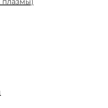
 плазмы)
и