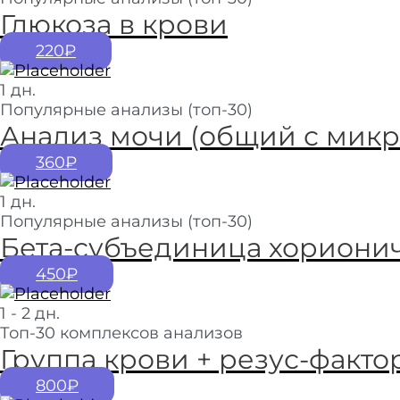
Глюкоза в крови
220₽
1 дн.
Популярные анализы (топ-30)
Анализ мочи (общий с мик
360₽
1 дн.
Популярные анализы (топ-30)
Бета‑субъединица хорионич
450₽
1 - 2 дн.
Топ-30 комплексов анализов
Группа крови + резус-факто
800₽